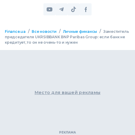
/
/
/
Finance.ua
Все новости
Личные финансы
Заместитель
председателя UKRSIBBANK BNP Paribas Group: если банк не
кредитует, то он не очень-то и нужен
Место для вашей рекламы