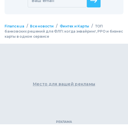
Ваш email
/
/
/
Finance.ua
Все новости
Финтех и Карты
ТОП
банковских решений для ФЛП: когда эквайринг, РРО и бизнес
карты в одном сервисе
Место для вашей рекламы