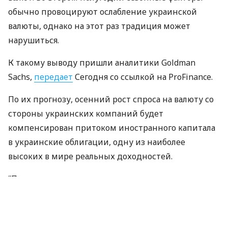
обычно провоцируют ослабление украинской
валюты, однако на этот раз традиция может
нарушиться.
К такому выводу пришли аналитики Goldman
Sachs,
передает
Сегодня со ссылкой на ProFinance.
По их прогнозу, осенний рост спроса на валюту со
стороны украинских компаний будет
компенсирован притоком иностранного капитала
в украинские облигации, одну из наиболее
высоких в мире реальных доходностей.
“Прошедшие годы динамика курса гривны
демонстрировала четкую сезонность: он рос в
первом полугодии и снижался во втором, –
отмечает аналитик Goldman Sachs Эндрю Матэн. –