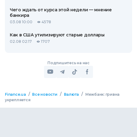
Чего ждать от курса этой недели — мнение
банкира
03.08 10:00
4578
Как в США утилизируют старые доллары
02.08 02:17
1707
Подпишитесь на нас
/
/
/
Finance.ua
Все новости
Валюта
Межбанк: гривна
укрепляется