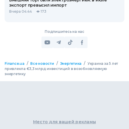
Внешняя торговля электроэнергией: в июле
экспорт превысил импорт
Вчера 04:44
173
Подпишитесь на нас
/
/
/
Finance.ua
Все новости
Энергетика
Украина за 5 лет
привлекла €3,3 млрд инвестиций в возобновляемую
энергетику
Место для вашей рекламы