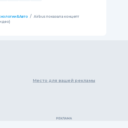
/
хнологии&Авто
Airbus показала концепт
идео)
Место для вашей рекламы