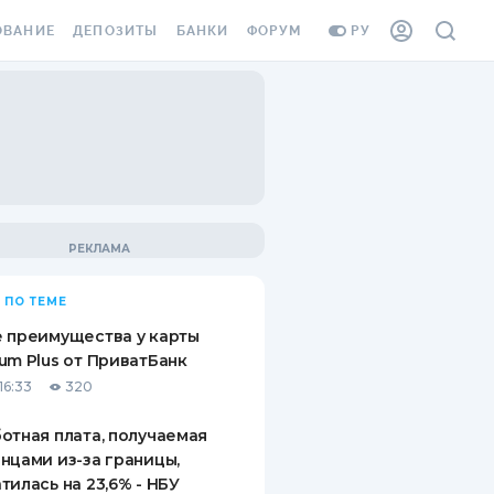
ОВАНИЕ
ДЕПОЗИТЫ
БАНКИ
ФОРУМ
РУ
ВСЕ ДЕПОЗИТЫ
ВСЕ БАНКИ
ВАНИЕ ЖИЛЬЯ ОТ
ДЕПОЗИТЫ В USD
ОТЗЫВЫ О БАНКАХ
И ШАХЕДОВ
ДЕПОЗИТЫ В EUR
МИКРОФИНАНСОВЫЕ
АХОВКА ЗАГРАНИЦУ
ОРГАНИЗАЦИИ
БОНУС К ДЕПОЗИТАМ
ОТЗЫВЫ ОБ МФО
УСЛОВИЯ АКЦИИ
Я КАРТА
 ПО ТЕМЕ
ВОПРОСЫ И ОТВЕТЫ
ОННАЯ ВИНЬЕТКА
 преимущества у карты
ДЕПОЗИТНЫЙ КАЛЬКУЛЯТОР
um Plus от ПриватБанк
Я СОТРУДНИКОВ
16:33
320
ПУТЕВОДИТЕЛИ ПО
SSISTANCE
СБЕРЕЖЕНИЯМ
отная плата, получаемая
нцами из-за границы,
ВАНИЕ ОТ
тилась на 23,6% - НБУ
ТНЫХ СЛУЧАЕВ