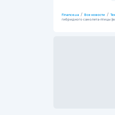
/
/
Finance.ua
Все новости
Те
гибридного самолета-птицы (в