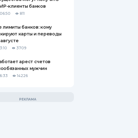
VIP-клиенты банков
06:50
811
 лимиты банков: кому
кируют карты и переводы
 августе
3:10
3709
аботает арест счетов
нообязанных мужчин
6:33
14226