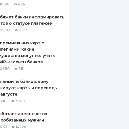
10:00
486
ДИТЕЛИ ПО
ВАНИЮ
обяжет банки информировать
тов о статусе платежей
РАХОВЫЕ ПОЛИСЫ
08:02
2177
ВЫЕ КОМПАНИИ
 премиальных карт с
легиями: какие
 О СТРАХОВЫХ
ИЯХ
ущества могут получить
VIP-клиенты банков
КА И ОПЛАТА
06:50
811
ТЫ
 лимиты банков: кому
кируют карты и переводы
 августе
3:10
3709
аботает арест счетов
нообязанных мужчин
6:33
14226