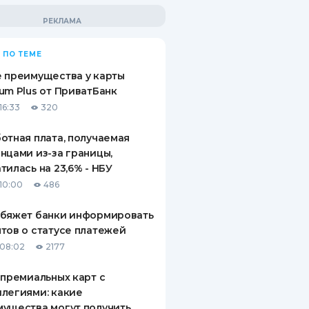
 ПО ТЕМЕ
 преимущества у карты
um Plus от ПриватБанк
16:33
320
отная плата, получаемая
нцами из-за границы,
тилась на 23,6% - НБУ
10:00
486
обяжет банки информировать
тов о статусе платежей
08:02
2177
 премиальных карт с
легиями: какие
ущества могут получить