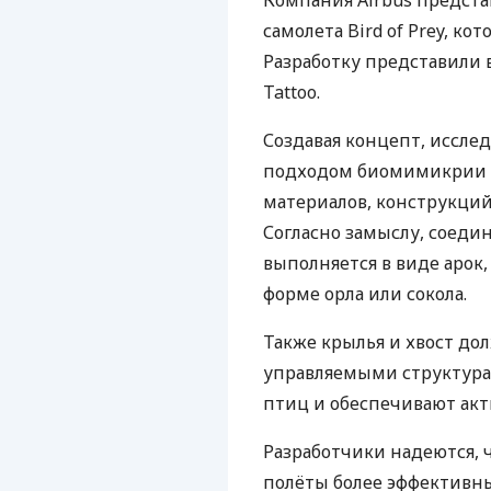
Компания Airbus предста
самолета Bird of Prey, к
Разработку представили в 
Tattoo.
Создавая концепт, иссле
подходом биомимикрии 
материалов, конструкций
Согласно замыслу, соеди
выполняется в виде аро
форме орла или сокола.
Также крылья и хвост д
управляемыми структур
птиц и обеспечивают акт
Разработчики надеются,
полёты более эффективн