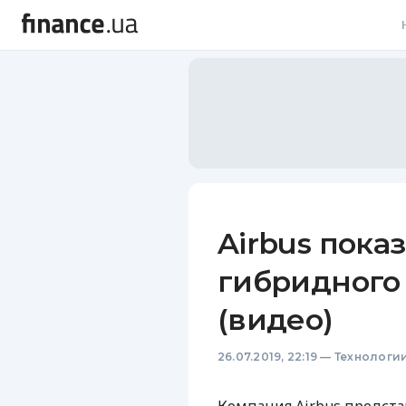
В
В
Л
А
Н
Airbus пока
С
гибридного
П
(видео)
Т
26.07.2019, 22:19
—
Технологи
Р