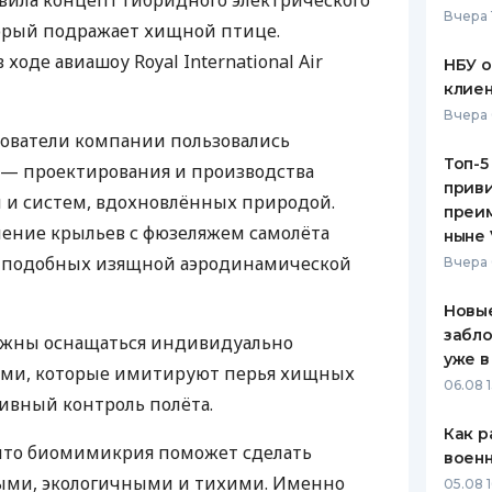
вила концепт гибридного электрического
Вчера 
оторый подражает хищной птице.
ЕЖЕМЕСЯЧНЫЙ ОБЗОР
ПУТЕВО
КЕШБЭКА
СТРАХО
ходе авиашоу Royal International Air
НБУ 
клиен
ПУТЕВОДИТЕЛИ ПО
ВСЕ СТ
Вчера 
БАНКОВСКИМ КАРТАМ
дователи компании пользовались
СТРАХО
Топ-5
— проектирования и производства
приви
ОТЗЫВЫ
 и систем, вдохновлённых природой.
КОМПАН
преим
нение крыльев с фюзеляжем самолёта
ныне 
ДОСТАВ
к, подобных изящной аэродинамической
Вчера 
КОНТАК
Новые
забло
олжны оснащаться индивидуально
уже в
ами, которые имитируют перья хищных
06.08 1
ивный контроль полёта.
Как р
 что биомимикрия поможет сделать
воен
ыми, экологичными и тихими. Именно
05.08 1