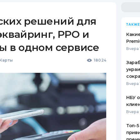
ских решений для
ТАКЖЕ
эквайринг, РРО и
Какие
Premi
ы в одном сервисе
Вчера 
 Карты
18024
Зараб
украи
сокра
Вчера 
НБУ 
клиен
Вчера 
Топ-5
приви
преим