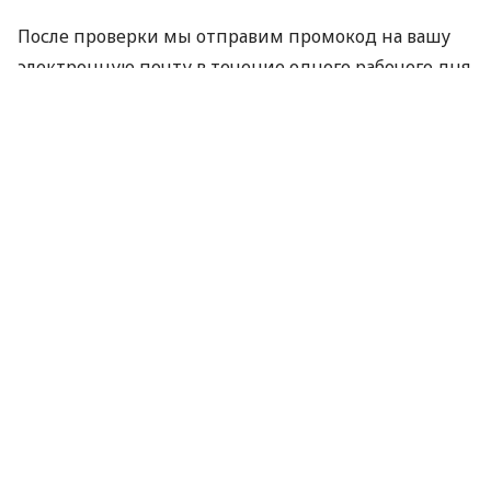
После проверки мы отправим промокод на вашу
электронную почту в течение одного рабочего дня.
Срок действия акции
03.08.2026 — 31.08.2026
Важно
Промокод не суммируется с другими
акциями, промокодами и скидками.
Компания оставляет за собой право не
предоставлять промокод, если отзыв не
прошел модерацию Minfin или имеет
признаки искусственного накручивания.
Отправляя данные для получения промокода,
вы соглашаетесь на их обработку компанией