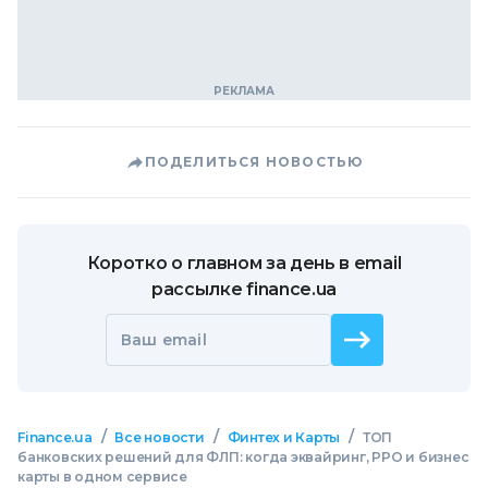
ПОДЕЛИТЬСЯ НОВОСТЬЮ
Коротко о главном за день в email
рассылке finance.ua
Ваш email
/
/
/
Finance.ua
Все новости
Финтех и Карты
ТОП
банковских решений для ФЛП: когда эквайринг, РРО и бизнес
карты в одном сервисе