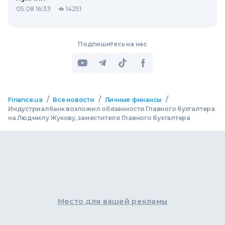
05.08 16:33
14251
Подпишитесь на нас
/
/
/
Finance.ua
Все новости
Личные финансы
Индустриалбанк возложил обязанности Главного бухгалтера
на Людмилу Жукову, заместителя Главного бухгалтера
Место для вашей рекламы