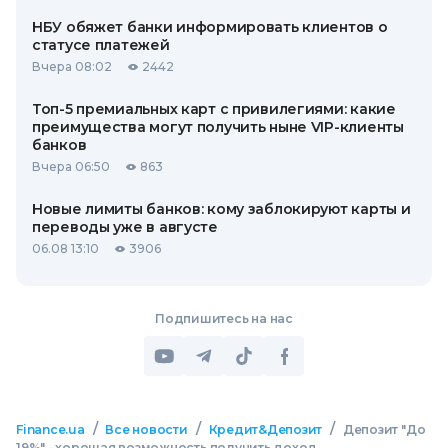
НБУ обяжет банки информировать клиентов о
статусе платежей
Вчера 08:02
2442
Топ-5 премиальных карт с привилегиями: какие
преимущества могут получить ныне VIP-клиенты
банков
Вчера 06:50
863
Новые лимиты банков: кому заблокируют карты и
переводы уже в августе
06.08 13:10
3906
Подпишитесь на нас
/
/
/
Finance.ua
Все новости
Кредит&Депозит
Депозит "До
19%" - хорошая возможность получить доход