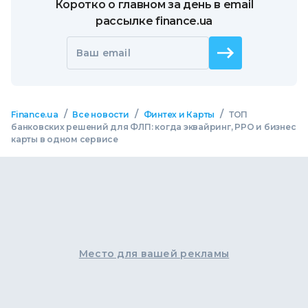
Коротко о главном за день в email
рассылке finance.ua
Ваш email
/
/
/
Finance.ua
Все новости
Финтех и Карты
ТОП
банковских решений для ФЛП: когда эквайринг, РРО и бизнес
карты в одном сервисе
Место для вашей рекламы