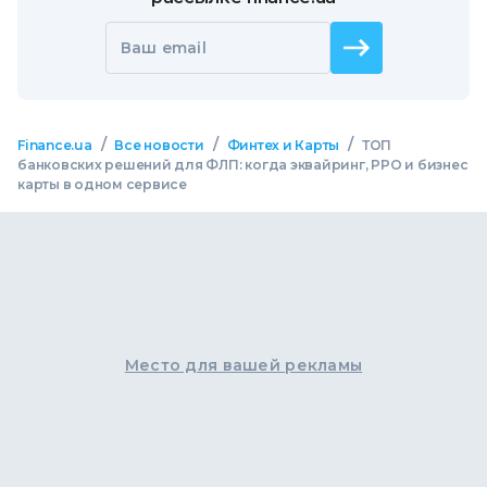
Ваш email
/
/
/
Finance.ua
Все новости
Финтех и Карты
ТОП
банковских решений для ФЛП: когда эквайринг, РРО и бизнес
карты в одном сервисе
Место для вашей рекламы