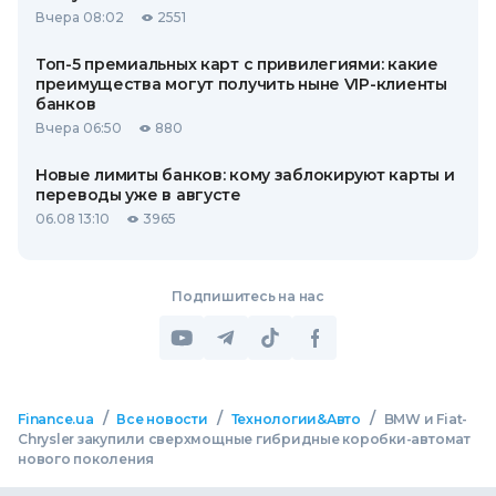
Вчера 08:02
2551
Топ-5 премиальных карт с привилегиями: какие
преимущества могут получить ныне VIP-клиенты
банков
Вчера 06:50
880
Новые лимиты банков: кому заблокируют карты и
переводы уже в августе
06.08 13:10
3965
Подпишитесь на нас
/
/
/
Finance.ua
Все новости
Технологии&Авто
BMW и Fiat-
Chrysler закупили сверхмощные гибридные коробки-автомат
нового поколения