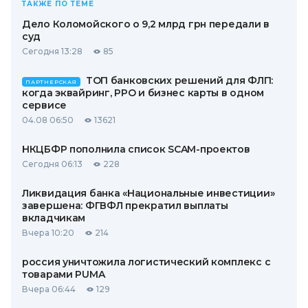
ТАКЖЕ ПО ТЕМЕ
Дело Коломойского о 9,2 млрд грн передали в
суд
Сегодня 13:28
85
ТОП банковских решений для ФЛП:
ПАРТНЕРСКАЯ
когда эквайринг, РРО и бизнес карты в одном
сервисе
04.08 06:50
13621
НКЦБФР пополнила список SCAM-проектов
Сегодня 06:13
228
Ликвидация банка «Национальные инвестиции»
завершена: ФГВФЛ прекратил выплаты
вкладчикам
Вчера 10:20
214
россия уничтожила логистический комплекс с
товарами PUMA
Вчера 06:44
129