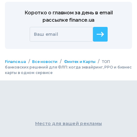
Коротко о главном за день в email
рассылке finance.ua
Ваш email
/
/
/
Finance.ua
Все новости
Финтех и Карты
ТОП
банковских решений для ФЛП: когда эквайринг, РРО и бизнес
карты в одном сервисе
Место для вашей рекламы