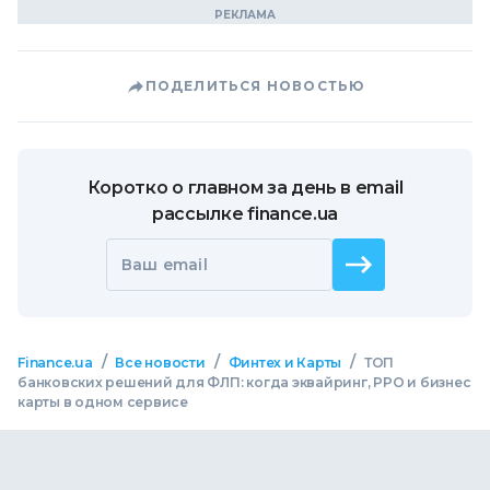
ПОДЕЛИТЬСЯ НОВОСТЬЮ
Коротко о главном за день в email
рассылке finance.ua
Ваш email
/
/
/
Finance.ua
Все новости
Финтех и Карты
ТОП
банковских решений для ФЛП: когда эквайринг, РРО и бизнес
карты в одном сервисе