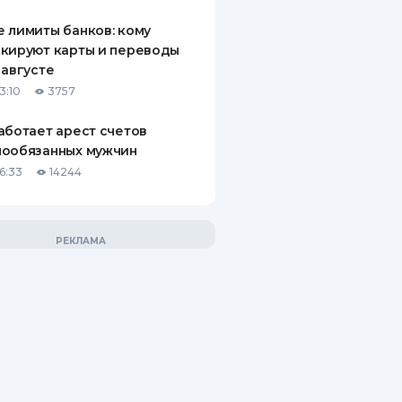
 лимиты банков: кому
кируют карты и переводы
 августе
3:10
3757
аботает арест счетов
нообязанных мужчин
6:33
14244