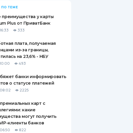
 ПО ТЕМЕ
 преимущества у карты
um Plus от ПриватБанк
16:33
333
отная плата, получаемая
нцами из-за границы,
тилась на 23,6% - НБУ
10:00
493
обяжет банки информировать
тов о статусе платежей
08:02
2225
 премиальных карт с
легиями: какие
ущества могут получить
VIP-клиенты банков
06:50
822