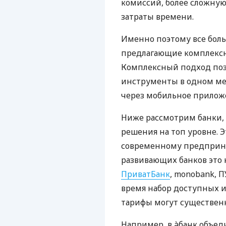
комиссий, более сложну
затраты времени.
Именно поэтому все бол
предлагающие комплексно
Комплексный подход поз
инструменты в одном мес
через мобильное прилож
Ниже рассмотрим банки,
решения на топ уровне. Э
современному предприни
развивающих банков это 
ПриватБанк
, monobank, П
время набор доступных и
тарифы могут существенн
Например, в àбанк объед