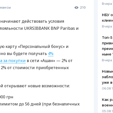
Вчера 
инансы
210
ЕЖЕМЕСЯЧНЫЙ ОБЗОР
ПУТЕВО
КЕШБЭКА
СТРАХО
НБУ 
клиен
е начинают действовать условия
ПУТЕВОДИТЕЛИ ПО
ВСЕ СТ
Вчера 
 лояльности
UKRSIBBANK
BNP
Paribas и
БАНКОВСКИМ КАРТАМ
СТРАХО
Топ-5
приви
ОТЗЫВЫ
ю карту «Персональный бонус» и
КОМПАН
преим
чно вы будете получать
4%
ныне 
ДОСТАВ
а за покупки
в сети «Ашан» — 2% от
Вчера 
и 2% от стоимости приобретенных
КОНТАК
Новые
забло
уже в
ой открывают новые возможности:
06.08 1
00 грн
Как р
лимитом до 56 дней (при безналичных
воен
05.08 1