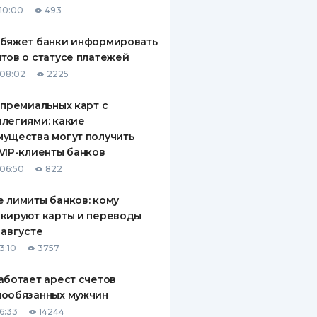
10:00
493
ДИТЕЛИ ПО
ВАНИЮ
обяжет банки информировать
тов о статусе платежей
РАХОВЫЕ ПОЛИСЫ
08:02
2225
ВЫЕ КОМПАНИИ
 премиальных карт с
легиями: какие
 О СТРАХОВЫХ
ИЯХ
ущества могут получить
VIP-клиенты банков
КА И ОПЛАТА
06:50
822
ТЫ
 лимиты банков: кому
кируют карты и переводы
 августе
3:10
3757
аботает арест счетов
нообязанных мужчин
6:33
14244