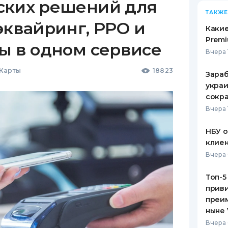
ских решений для
ТАКЖЕ
эквайринг, РРО и
Какие
Premi
ы в одном сервисе
Вчера 
 Карты
18823
Зараб
украи
сокра
Вчера 
НБУ 
клиен
Вчера 
Топ-5
приви
преим
ныне 
Вчера 