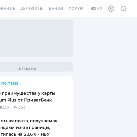
ОВАНИЕ
ДЕПОЗИТЫ
БАНКИ
ФОРУМ
РУ
ВСЕ ДЕПОЗИТЫ
ВСЕ БАНКИ
ВАНИЕ ЖИЛЬЯ ОТ
ДЕПОЗИТЫ В USD
ОТЗЫВЫ О БАНКАХ
И ШАХЕДОВ
ДЕПОЗИТЫ В EUR
МИКРОФИНАНСОВЫЕ
АХОВКА ЗАГРАНИЦУ
ОРГАНИЗАЦИИ
БОНУС К ДЕПОЗИТАМ
ОТЗЫВЫ ОБ МФО
УСЛОВИЯ АКЦИИ
Я КАРТА
 ПО ТЕМЕ
ВОПРОСЫ И ОТВЕТЫ
ОННАЯ ВИНЬЕТКА
 преимущества у карты
ДЕПОЗИТНЫЙ КАЛЬКУЛЯТОР
um Plus от ПриватБанк
Я СОТРУДНИКОВ
16:33
333
ПУТЕВОДИТЕЛИ ПО
SSISTANCE
СБЕРЕЖЕНИЯМ
отная плата, получаемая
нцами из-за границы,
ВАНИЕ ОТ
тилась на 23,6% - НБУ
ТНЫХ СЛУЧАЕВ