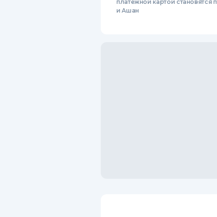
платежной картой становятся
и Ашан