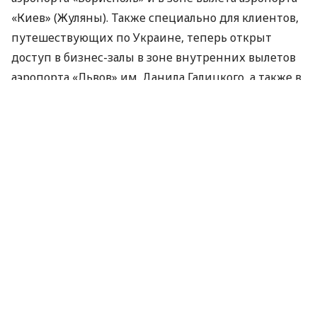
«Киев» (Жуляны). Также специально для клиентов,
путешествующих по Украине, теперь открыт
доступ в бизнес-залы в зоне внутренних вылетов
аэропорта «Львов» им. Данила Галицкого, а также в
зоне международных вылетов аэропортов
Харькова и Львова.
Чтобы воспользоваться travel-сервисами в
аэропортах, нужно
:
Показать работнику аэропорта карту
(физическую или цифрового кошелька) и
билет
Поднести карту к
POS
-терминалу
аэропортового сервиса (бизнес-зал / Fast
Line)