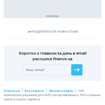
ПОДЕЛИТЬСЯ НОВОСТЬЮ
Коротко о главном за день в email
рассылке finance.ua
Ваш email
/
/
/
Finance.ua
Все новости
Финтех и Карты
ТОП
банковских решений для ФЛП: когда эквайринг, РРО и бизнес
карты в одном сервисе