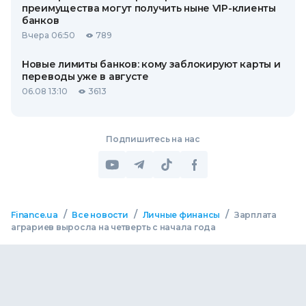
преимущества могут получить ныне VIP-клиенты
банков
Вчера 06:50
789
Новые лимиты банков: кому заблокируют карты и
переводы уже в августе
06.08 13:10
3613
Подпишитесь на нас
/
/
/
Finance.ua
Все новости
Личные финансы
Зарплата
аграриев выросла на четверть с начала года