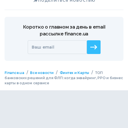
ПОДЕЛИТЬСЯ НОВОСТЬЮ
Коротко о главном за день в email
рассылке finance.ua
Ваш email
/
/
/
Finance.ua
Все новости
Финтех и Карты
ТОП
банковских решений для ФЛП: когда эквайринг, РРО и бизнес
карты в одном сервисе