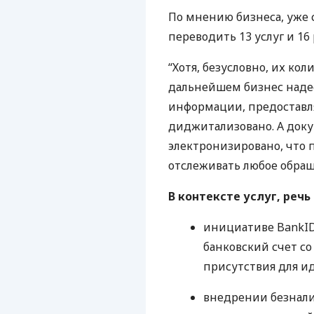
По мнению бизнеса, уже 
переводить 13 услуг и 16 
“Хотя, безусловно, их ко
дальнейшем бизнес надее
информации, предоставля
диджитализовано. А доку
электронизировано, что 
отслеживать любое обращ
В контексте услуг, речь
инициативе BankID
банковский счет со
присутствия для и
внедрении безнали