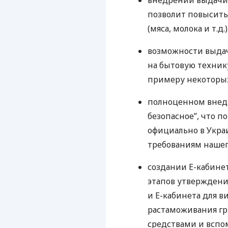
внедрении выдачи 
позволит повысить
(мяса, молока и т.д.)
возможности выда
на бытовую техник
примеру некоторых
полноценном внед
безопасное”, что п
официально в Украи
требованиям нашег
создании Е-кабинет
этапов утвержден
и Е-кабинета для 
растаможивания г
средствами и вспо