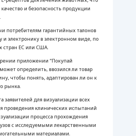
Е-рецептов для лечения животных, что
 качество и безопасность продукции
.
чи потребителям гарантийных талонов
у и электронику в электронном виде, по
 стран ЕС или
США
.
рении приложении “Покупай
оможет определить, ввозился ли товар
ну, чтобы понять, адаптирован ли он к
о рынка.
а заявителей для визуализации всех
ия проведения клинических испытаний
визуализации процесса прохождения
рузов с исследуемыми лекарственными
могательными материалами.