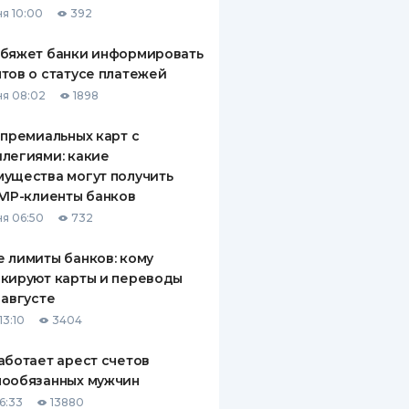
я 10:00
392
ДИТЕЛИ ПО
ВАНИЮ
обяжет банки информировать
тов о статусе платежей
РАХОВЫЕ ПОЛИСЫ
я 08:02
1898
ВЫЕ КОМПАНИИ
 премиальных карт с
легиями: какие
 О СТРАХОВЫХ
ИЯХ
ущества могут получить
VIP-клиенты банков
КА И ОПЛАТА
я 06:50
732
ТЫ
 лимиты банков: кому
кируют карты и переводы
 августе
13:10
3404
аботает арест счетов
нообязанных мужчин
6:33
13880