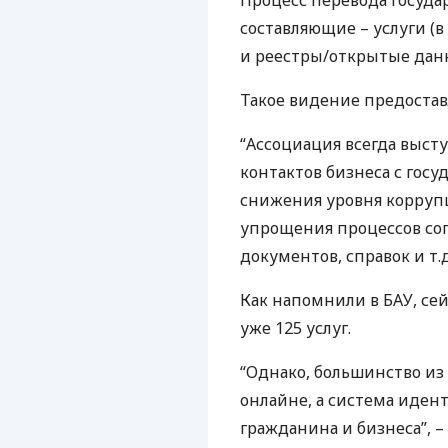
Процесс перевода государ
составляющие – услуги (в
и реестры/открытые дан
Такое видение предостав
“Ассоциация всегда выс
контактов бизнеса с го
снижения уровня корруп
упрощения процессов со
документов, справок и т.д
Как напомнили в
БАУ
, се
уже 125 услуг.
“Однако, большинство из 
онлайне, а система иден
гражданина и бизнеса”, –