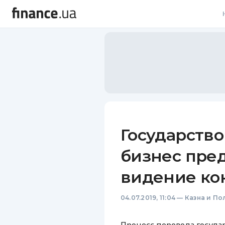
В
В
Л
А
Н
Государство
С
бизнес пре
П
видение ко
Т
04.07.2019, 11:04
—
Казна и По
Р