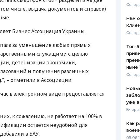
ства в смартфон стоит разделить на две
Сегодн
 том числе, выдача документов и справок)
ЕЖЕМЕСЯЧНЫЙ ОБЗОР
ПУТЕВО
КЕШБЭКА
СТРАХО
ные.
НБУ 
клиен
ПУТЕВОДИТЕЛИ ПО
ВСЕ СТ
ляет Бизнес Ассоциация Украины.
Сегодн
БАНКОВСКИМ КАРТАМ
СТРАХО
тупала за уменьшение любых прямых
Топ-5
сударственными служащими с целью
приви
ОТЗЫВЫ
КОМПАН
преим
ции, детенизации экономики,
ныне 
гласований и получения различных
ДОСТАВ
Сегодн
.”, – отметили в Ассоциации.
КОНТАК
Новые
йчас в электронном виде предоставляется
забло
уже в
Вчера 
них, к сожалению, не работает на 100% в
Как р
тификации остается неудобной для
воен
 добавили в
БАУ
.
05.08 1