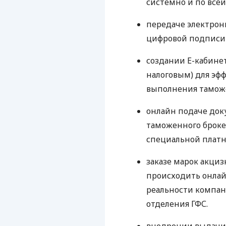
системно и по всей
передаче электрон
цифровой подписи 
создании Е-кабинет
налоговым) для эф
выполнения тамож
онлайн подаче доку
таможенного броке
специальной плат
заказе марок акциз
происходить онлай
реальности компан
отделения
ГФС
.