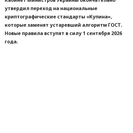
утвердил переход на национальные
криптографические стандарты «Купина»,
которые заменят устаревший алгоритм ГОСТ.
Новые правила вступят в силу 1 сентября 2026
года.
Об этом
сообщили
в Министерстве цифровой
трансформации.
«Купина» — украинский криптографический
алгоритм, который будет использоваться для
защиты квалифицированных электронных
подписей (КЭП).
Что изменится для пользователей
Старые КЭП работают дальше. Переживать