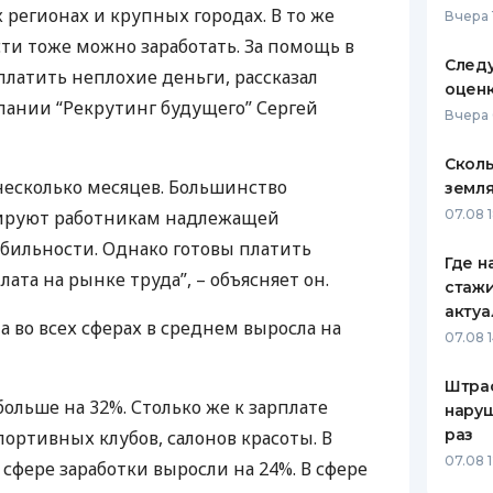
 регионах и крупных городах. В то же
Вчера 
ЕЖЕМЕСЯЧНЫЙ ОБЗОР
ПУТЕВО
сти тоже можно заработать. За помощь в
КЕШБЭКА
СТРАХО
Следу
платить неплохие деньги, рассказал
оценк
ПУТЕВОДИТЕЛИ ПО
ВСЕ СТ
мпании “Рекрутинг будущего” Сергей
Вчера 
БАНКОВСКИМ КАРТАМ
СТРАХО
Сколь
 несколько месяцев. Большинство
земля
ОТЗЫВЫ
КОМПАН
тируют работникам надлежащей
07.08 
бильности. Однако готовы платить
ДОСТАВ
Где н
ата на рынке труда”, – объясняет он.
стажи
КОНТАК
акту
а во всех сферах в среднем выросла на
07.08 1
Штра
ольше на 32%. Столько же к зарплате
наруш
раз
ортивных клубов, салонов красоты. В
07.08 
сфере заработки выросли на 24%. В сфере