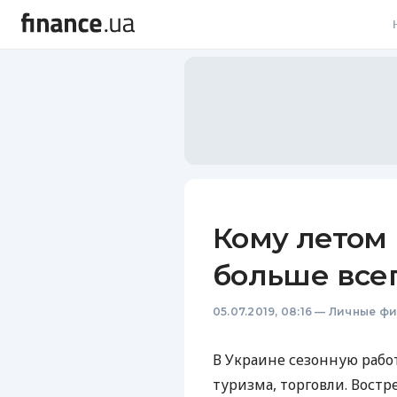
В
В
Л
А
Н
Кому летом
С
больше все
П
05.07.2019, 08:16
—
Личные ф
Т
Р
В Украине сезонную рабо
туризма, торговли. Вост