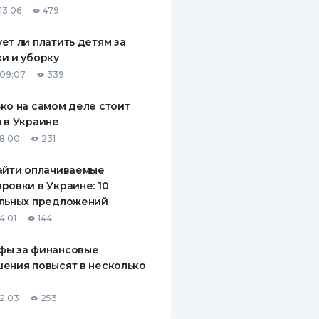
13:06
479
ДИТЕЛИ ПО
ВАНИЮ
ет ли платить детям за
и и уборку
РАХОВЫЕ ПОЛИСЫ
09:07
339
ВЫЕ КОМПАНИИ
ко на самом деле стоит
 в Украине
 О СТРАХОВЫХ
ИЯХ
18:00
231
КА И ОПЛАТА
айти оплачиваемые
ровки в Украине: 10
ТЫ
альных предложений
4:01
144
фы за финансовые
ения повысят в несколько
12:03
253