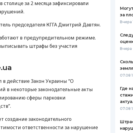
в столице за 2 месяца зафиксировали
Могут
нарушений.
за пл
Вчера 
итель председателя
КГГА
Дмитрий Давтян.
Следу
работают в предупредительном режиме.
оценк
выписывать штрафы без участия
Вчера 
Сколь
.ua
земля
07.08 
л в действие Закон Украины “О
Где н
й в некоторые законодательные акты
стажи
мированию сферы парковки
акту
ств”.
07.08 1
т создание законодательного
Штра
тимости ответственности за нарушение
наруш