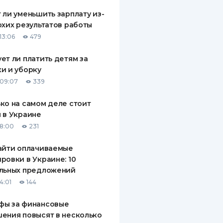
 ли уменьшить зарплату из-
охих результатов работы
13:06
479
ет ли платить детям за
и и уборку
09:07
339
ко на самом деле стоит
 в Украине
18:00
231
айти оплачиваемые
ровки в Украине: 10
альных предложений
4:01
144
фы за финансовые
ения повысят в несколько