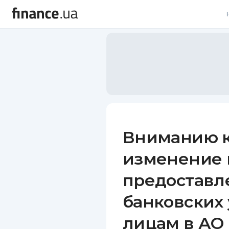
В
В
Л
А
Н
Вниманию к
С
изменение 
П
предоставл
Т
банковских
Р
лицам в АО 