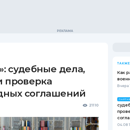
ТАКЖЕ
: судебные дела,
Как р
и проверка
воен
Вчера 
дных соглашений
ПАРТН
судеб
21110
пров
согл
04.08 