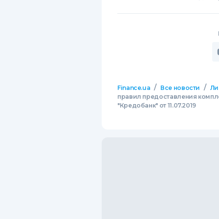
/
/
Finance.ua
Все новости
Ли
правил предоставления компле
"Кредобанк" от 11.07.2019