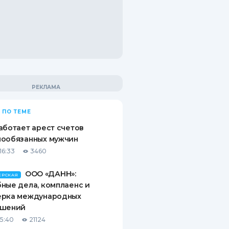
 ПО ТЕМЕ
аботает арест счетов
нообязанных мужчин
16:33
3460
ООО «ДАНН»:
ЕРСКАЯ
ные дела, комплаенс и
ерка международных
ашений
15:40
21124