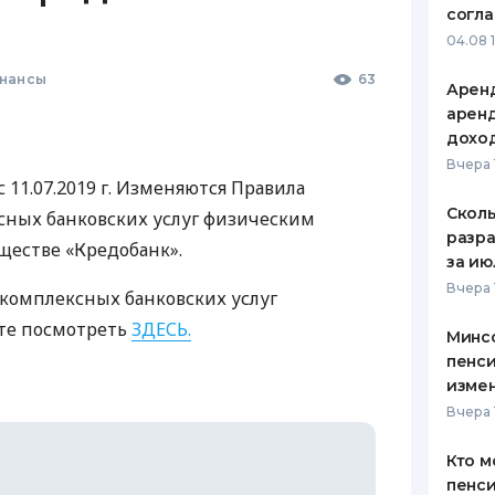
согл
ЕЖЕМЕСЯЧНЫЙ ОБЗОР
ПУТЕВО
04.08 
КЕШБЭКА
СТРАХО
нансы
63
Аренд
ПУТЕВОДИТЕЛИ ПО
ВСЕ СТ
аренд
БАНКОВСКИМ КАРТАМ
дохо
СТРАХО
Вчера 
с 11.07.2019 г. Изменяются Правила
ОТЗЫВЫ
КОМПАН
Сколь
сных банковских услуг физическим
разра
ществе «Кредобанк».
ДОСТАВ
за ию
Вчера 
комплексных банковских услуг
КОНТАК
те посмотреть
ЗДЕСЬ
.
Минс
пенси
изме
Вчера 
Кто м
пенси