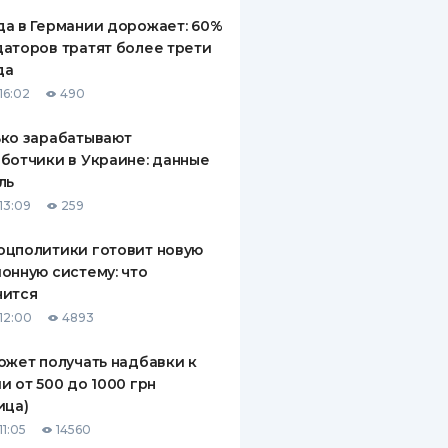
а в Германии дорожает: 60%
аторов тратят более трети
да
16:02
490
ко зарабатывают
ботчики в Украине: данные
ль
13:09
259
оцполитики готовит новую
онную систему: что
нится
12:00
4893
ожет получать надбавки к
и от 500 до 1000 грн
ица)
11:05
14560