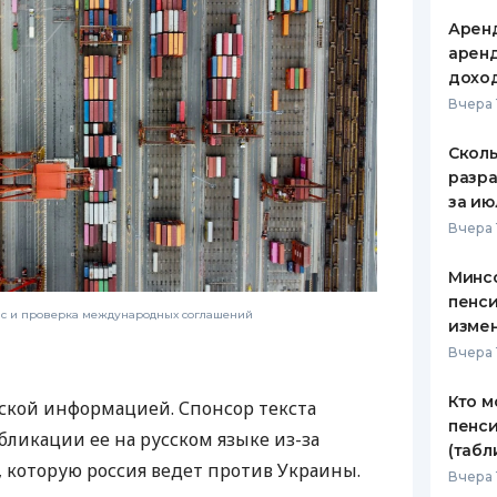
Аренд
аренд
дохо
Вчера 
Сколь
разра
за ию
Вчера 
Минс
пенси
нс и проверка международных соглашений
изме
Вчера 
Кто м
ской информацией. Спонсор текста
пенси
бликации ее на русском языке из-за
(табл
которую россия ведет против Украины.
Вчера 