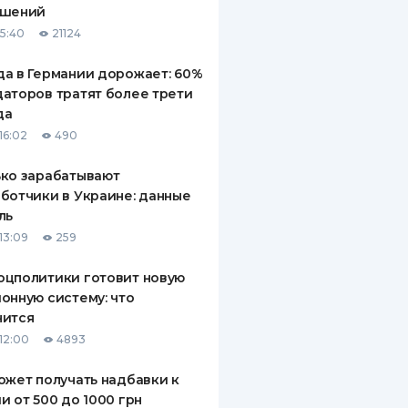
ашений
ДИТЕЛИ ПО
15:40
21124
ВАНИЮ
а в Германии дорожает: 60%
РАХОВЫЕ ПОЛИСЫ
аторов тратят более трети
да
ВЫЕ КОМПАНИИ
16:02
490
 О СТРАХОВЫХ
ИЯХ
ко зарабатывают
ботчики в Украине: данные
КА И ОПЛАТА
ль
13:09
259
ТЫ
оцполитики готовит новую
онную систему: что
нится
12:00
4893
ожет получать надбавки к
и от 500 до 1000 грн