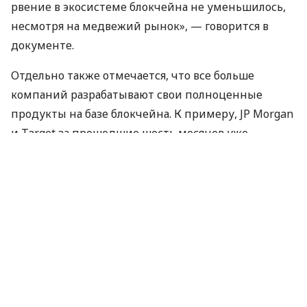
рвение в экосистеме блокчейна не уменьшилось,
несмотря на медвежий рынок», — говорится в
документе.
Отдельно также отмечается, что все больше
компаний разрабатывают свои полноценные
продукты на базе блокчейна. К примеру, JP Morgan
и Target за прошедшие шесть месяцев уже
выложили коды своих проектов в открытый
доступ.
«По сравнению с огромными показателями
бычьего рынка в 2018 году частота крупных
венчурных инвестиций в пространстве блокчейна
значительно снизилась. Однако криптобиржи,
несмотря на усиление регулятивной активности,
остаются одним из главных фаворитов для