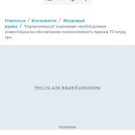
/
/
Finance.ua
Все новости
Фондовый
/
рынок
"Укрзализныця" оценивает необходимые
инвестиции на обновление локомотивного парка в 73 млрд
грн
Место для вашей рекламы