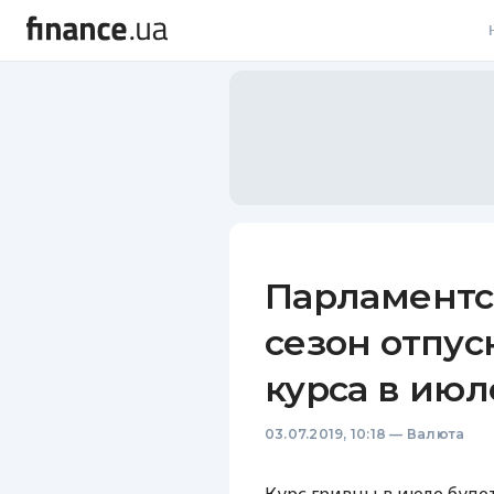
В
В
Л
А
Н
Парламентс
С
сезон отпуск
П
курса в июл
Т
03.07.2019, 10:18
—
Валюта
Р