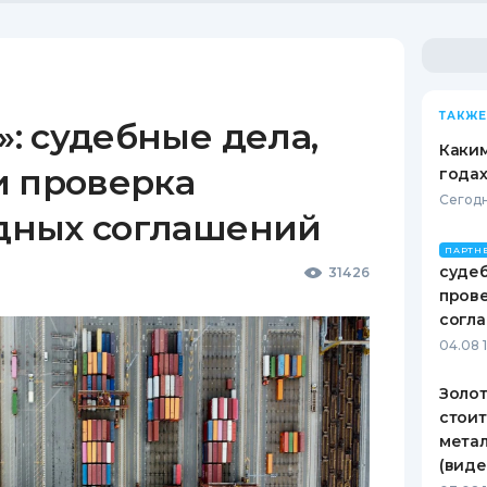
ТАКЖЕ
: судебные дела,
Каким
и проверка
годах
Сегодн
дных соглашений
ПАРТН
судеб
31426
пров
согл
04.08 
Золот
стоит
метал
(виде