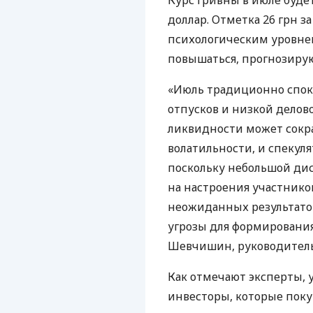
Курс гривны в июле будет
доллар. Отметка 26 грн з
психологическим уровнем
повышаться, прогнозиру
«Июль традиционно спок
отпусков и низкой делов
ликвидности может сокра
волатильности, и спекуля
поскольку небольшой дис
на настроения участников
неожиданных результато
угрозы для формирования
Шевчишин, руководитель
Как отмечают эксперты, 
инвесторы, которые пок