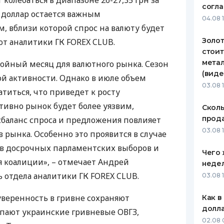
 колебаться в диапазоне 26-27,35 грн за
согл
а доллар остается важным
ЕЖЕМЕСЯЧНЫЙ ОБЗОР
ПУТЕВО
04.08 
КЕШБЭКА
СТРАХО
, вблизи которой спрос на валюту будет
Золот
ют аналитики ГК
FOREX
CLUB
.
ПУТЕВОДИТЕЛИ ПО
ВСЕ СТ
стоит
БАНКОВСКИМ КАРТАМ
метал
ойный месяц для валютного рынка. Сезон
СТРАХО
(виде
ой активности. Однако в июле объем
ОТЗЫВЫ
03.08 
титься, что приведет к росту
КОМПАН
тивно рынок будет более уязвим,
Сколь
ДОСТАВ
прода
баланс спроса и предложения повлияет
03.08 1
 рынка. Особенно это проявится в случае
КОНТАК
в досрочных парламентских выборов и
Чего 
 коалиции», – отмечает Андрей
неде
 отдела аналитики ГК
FOREX
CLUB
.
03.08 
уверенность в гривне сохраняют
Как в
долл
упают украинские гривневые
ОВГЗ
,
02.08 