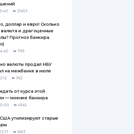
ашений
ДИТЕЛИ ПО
15:40
31453
ВАНИЮ
о, доллар и евро! Сколько
РАХОВЫЕ ПОЛИСЫ
 валюта и драгоценные
лы? Прогноз банкира
ВЫЕ КОМПАНИИ
о)
 О СТРАХОВЫХ
14:40
799
ИЯХ
ко валюты продал НБУ
КА И ОПЛАТА
л на межбанке в июле
2:12
362
ТЫ
ждать от курса этой
ли — мнение банкира
10:00
4545
 США утилизируют старые
ары
02:17
1693