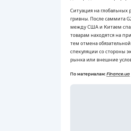
Ситуация на глобальных 
гривны. После саммита G
между
США
и Китаем спа
товарам находятся на пр
тем отмена обязательно
спекуляции со стороны э
рынка или внешние услов
По материалам:
Finance.ua