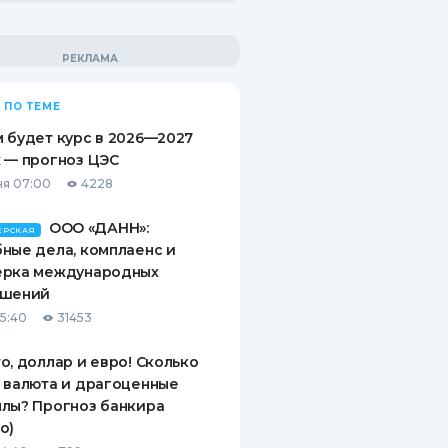
 ПО ТЕМЕ
 будет курс в 2026—2027
 — прогноз ЦЭС
я 07:00
4228
ООО «ДАНН»:
ЕРСКАЯ
ные дела, комплаенс и
ерка международных
ашений
15:40
31453
о, доллар и евро! Сколько
 валюта и драгоценные
лы? Прогноз банкира
о)