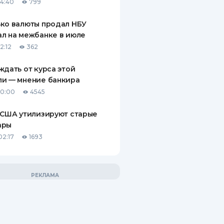
14:40
799
ко валюты продал НБУ
л на межбанке в июле
2:12
362
ждать от курса этой
ли — мнение банкира
10:00
4545
 США утилизируют старые
ары
02:17
1693