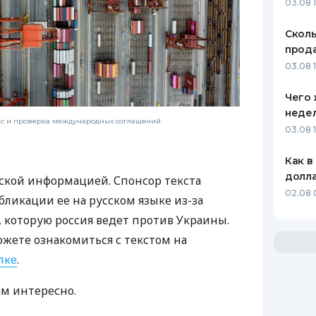
03.08 
Сколь
прода
03.08 1
Чего 
неде
нс и проверка международных соглашений
03.08 
Как в
долл
ской информацией. Спонсор текста
02.08 
бликации ее на русском языке из-за
которую россия ведет против Украины.
ожете ознакомиться с текстом на
лке
.
ам интересно.