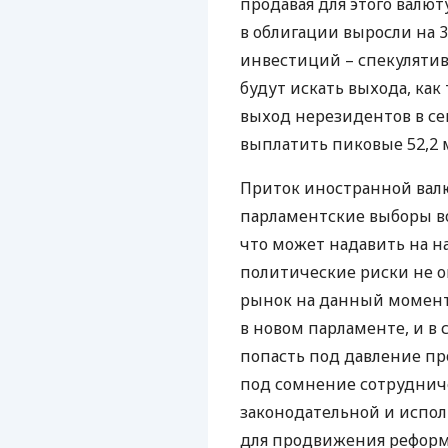
продавая для этого валют
в облигации выросли на 32
инвестиций – спекуляти
будут искать выхода, как
выход нерезидентов в се
выплатить пиковые 52,2 
Приток иностранной валю
парламентские выборы во
что может надавить на н
политические риски не о
рынок на данный момент
в новом парламенте, и в 
попасть под давление пр
под сомнение сотруднич
законодательной и испо
для продвижения реформ