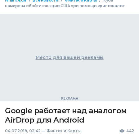
/
/
/
Finance.ua
Все новости
Финтех и Карты
Куба
намерена обойти санкции США при помощи криптовалют
Место для вашей рекламы
Google работает над аналогом
AirDrop для Android
04.07.2019, 02:42
—
Финтех и Карты
442