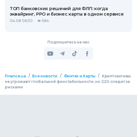
ТОП банковских решений для ФЛП: когда
эквайринг, РРО и бизнес карты в одном сервисе
04.08 06:50
584
Подпишитесь на нас
/
/
/
Finance.ua
Все новости
Финтех и Карты
Криптоактивы
не угрожают глобальной финстабильности, но G20 следит за
рисками