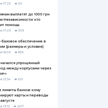
я 17:20
93
ДИТЕЛИ ПО
ВАНИЮ
янам выплатят до 1000 грн
ю Независимости: кто
РАХОВЫЕ ПОЛИСЫ
чит помощь
я 17:03
1109
ВЫЕ КОМПАНИИ
 базовое обеспечение в
 О СТРАХОВЫХ
ИЯХ
ии (размеры и условия)
я 16:00
859
КА И ОПЛАТА
 начался упрощенный
ТЫ
вод между корпусами через
ия+»
я 13:34
100
 лимиты банков: кому
кируют карты и переводы
 августе
я 13:10
2417