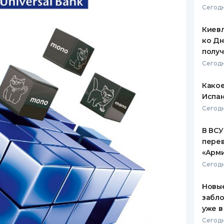
Сегодн
ЕЖЕМЕСЯЧНЫЙ ОБЗОР
ПУТЕВО
КЕШБЭКА
СТРАХО
Киевл
ко Дн
ПУТЕВОДИТЕЛИ ПО
ВСЕ СТ
полу
БАНКОВСКИМ КАРТАМ
Сегодн
СТРАХО
Какое
ОТЗЫВЫ
КОМПАН
Испан
Сегодн
ДОСТАВ
В ВСУ
КОНТАК
пере
«Арм
Сегодн
Новые
забло
уже в
Сегодн