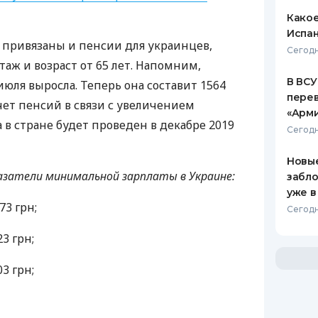
Какое
Испан
 привязаны и пенсии для украинцев,
Сегодн
аж и возраст от 65 лет. Напомним,
В ВСУ
юля выросла. Теперь она составит 1564
пере
ет пенсий в связи с увеличением
«Арм
 стране будет проведен в декабре 2019
Сегодн
Новые
азатели минимальной зарплаты в Украине:
забло
уже в
73 грн;
Сегодн
23 грн;
03 грн;