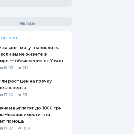
 ПО ТЕМЕ
 за свет могут начислить,
если вы не живете в
ире — объяснение от Yasno
я 18:03
212
 ли рост цен на гречку —
е эксперта
я 17:20
93
янам выплатят до 1000 грн
ю Независимости: кто
чит помощь
я 17:03
1109