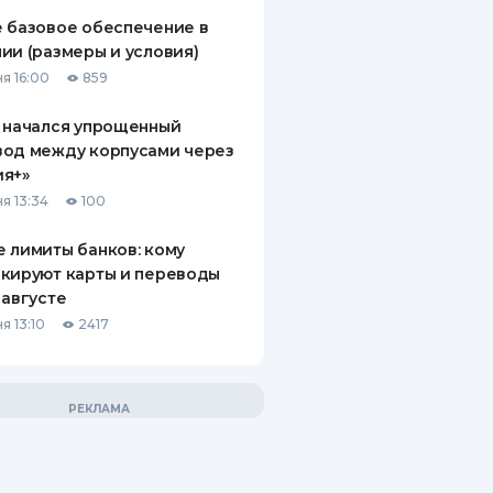
 базовое обеспечение в
ии (размеры и условия)
я 16:00
859
 начался упрощенный
вод между корпусами через
ия+»
я 13:34
100
 лимиты банков: кому
кируют карты и переводы
 августе
я 13:10
2417