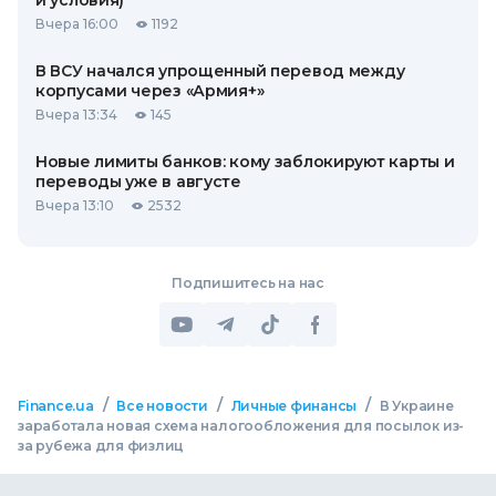
и условия)
Вчера 16:00
1192
В ВСУ начался упрощенный перевод между
корпусами через «Армия+»
Вчера 13:34
145
Новые лимиты банков: кому заблокируют карты и
переводы уже в августе
Вчера 13:10
2532
Подпишитесь на нас
/
/
/
Finance.ua
Все новости
Личные финансы
В Украине
заработала новая схема налогообложения для посылок из-
за рубежа для физлиц