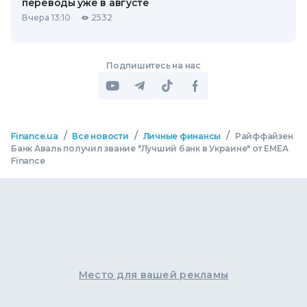
переводы уже в августе
Вчера 13:10
2532
Подпишитесь на нас
/
/
/
Finance.ua
Все новости
Личные финансы
Райффайзен
Банк Аваль получил звание "Лучший банк в Украине" от EMEA
Finance
Место для вашей рекламы