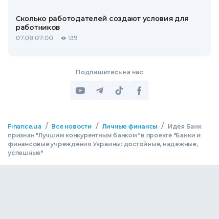
Сколько работодателей создают условия для
работников
07.08 07:00
139
Подпишитесь на нас
/
/
/
Finance.ua
Все новости
Личные финансы
Идея Банк
признан "Лучшим конкурентным банком" в проекте "Банки и
финансовые учреждения Украины: достойные, надежные,
успешные"