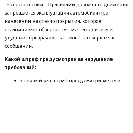
“В соответствии с Правилами дорожного движения
запрещается эксплуатация автомобиля при
нанесении на стекло покрытия, которое
ограничивает обзорность с места водителя и
ухудшает прозрачность стекла”, – говорится в
сообщении.
Какой штраф предусмотрен за нарушение
требований:
в первый раз штраф предусматривается в
размере 340 грн.
при повторном нарушении в течение года
могут лишить права управления от 3-х до 6-
ти месяцев.
при наложении штрафа определить
процент светопропускания работник