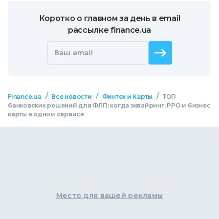
Коротко о главном за день в email
рассылке finance.ua
Ваш email
/
/
/
Finance.ua
Все новости
Финтех и Карты
ТОП
банковских решений для ФЛП: когда эквайринг, РРО и бизнес
карты в одном сервисе
Место для вашей рекламы