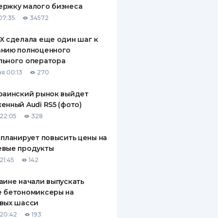
ержку малого бизнеса
ДИТЕЛИ ПО
07:35
34572
ВАНИЮ
X сделала еще один шаг к
РАХОВЫЕ ПОЛИСЫ
анию полноценного
льного оператора
ВЫЕ КОМПАНИИ
я 00:13
270
 О СТРАХОВЫХ
ИЯХ
раинский рынок выйдет
енный Audi RS5 (фото)
КА И ОПЛАТА
22:05
328
ТЫ
 планирует повысить цены на
евые продукты
21:45
142
аине начали выпускать
е бетономиксеры на
вых шасси
20:42
193