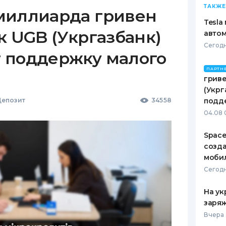
ТАКЖЕ
миллиарда гривен
Tesla
к UGB (Укргазбанк)
автом
Сегодн
 поддержку малого
ПАРТН
гриве
(Укрг
епозит
34558
подд
04.08 
Space
созд
моби
Сегодн
На ук
заряж
Вчера 