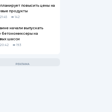
 планирует повысить цены на
евые продукты
21:45
142
аине начали выпускать
е бетономиксеры на
вых шасси
20:42
193