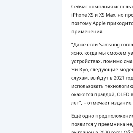
Сейчас компания исполь
iPhone XS и XS Max, но п
поэтому Apple приходитс
применения.
“Даже если Samsung согл
ясно, когда мы сможем у
устройствах, помимо сма
Чи Куо, следующие модел
слухам, выйдут в 2021 го
использовать технологию
окажется правдой,
OLED
в
лет”, – отмечает издание.
Ещё одно предположение 
появится у преемника нед
выпущен в 2020 году. Об 