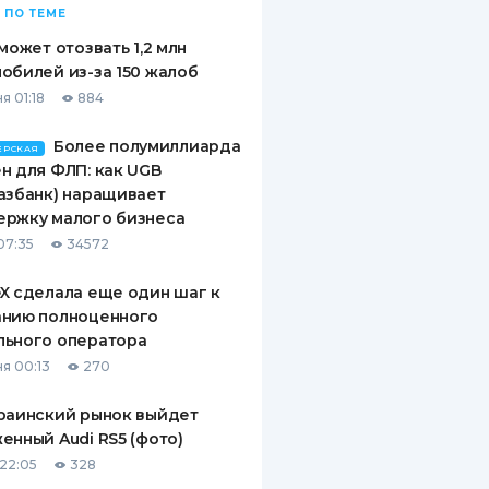
 ПО ТЕМЕ
 может отозвать 1,2 млн
обилей из-за 150 жалоб
я 01:18
884
Более полумиллиарда
ЕРСКАЯ
н для ФЛП: как UGB
азбанк) наращивает
ержку малого бизнеса
07:35
34572
X сделала еще один шаг к
анию полноценного
льного оператора
я 00:13
270
раинский рынок выйдет
енный Audi RS5 (фото)
22:05
328