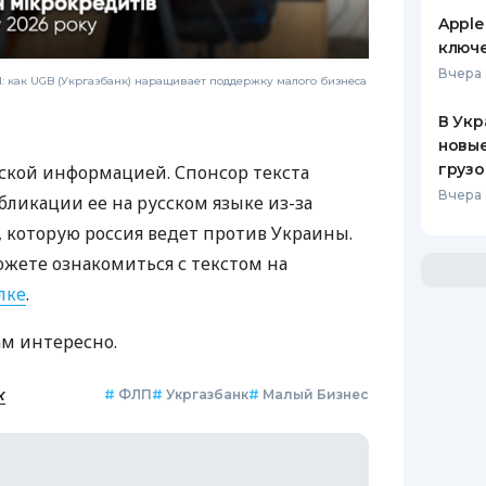
Apple
ключ
Вчера 
 как UGB (Укргазбанк) наращивает поддержку малого бизнеса
В Укр
новы
грузо
ской информацией. Спонсор текста
Вчера 
бликации ее на русском языке из-за
которую россия ведет против Украины.
ожете ознакомиться с текстом на
лке
.
ам интересно.
к
#
ФЛП
#
Укргазбанк
#
Малый Бизнес