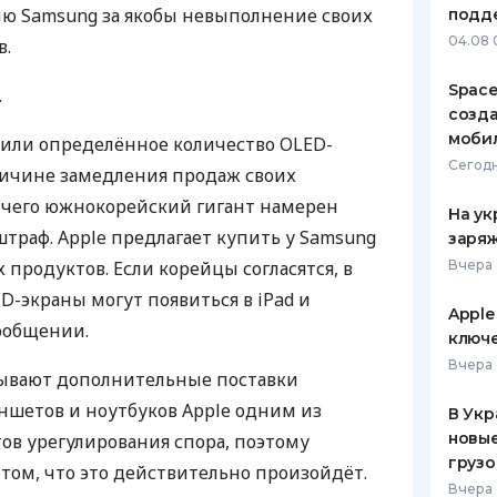
ю Samsung за якобы невыполнение своих
подд
ЕЖЕМЕСЯЧНЫЙ ОБЗОР
ПУТЕВО
04.08 
в.
КЕШБЭКА
СТРАХО
Space
.
ПУТЕВОДИТЕЛИ ПО
ВСЕ СТ
созд
БАНКОВСКИМ КАРТАМ
моби
или определённое количество
OLED
-
СТРАХО
Сегодн
ричине замедления продаж своих
ОТЗЫВЫ
е чего южнокорейский гигант намерен
КОМПАН
На ук
траф. Apple предлагает купить у Samsung
заряж
ДОСТАВ
 продуктов. Если корейцы согласятся, в
Вчера 
ED
-экраны могут появиться в iPad и
КОНТАК
Apple
сообщении.
ключ
Вчера 
зывают дополнительные поставки
ншетов и ноутбуков Apple одним из
В Укр
новы
в урегулирования спора, поэтому
грузо
 том, что это действительно произойдёт.
Вчера 