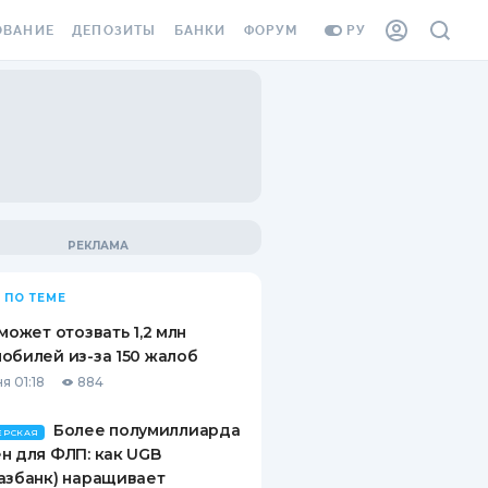
ОВАНИЕ
ДЕПОЗИТЫ
БАНКИ
ФОРУМ
РУ
ВСЕ ДЕПОЗИТЫ
ВСЕ БАНКИ
ВАНИЕ ЖИЛЬЯ ОТ
ДЕПОЗИТЫ В USD
ОТЗЫВЫ О БАНКАХ
И ШАХЕДОВ
ДЕПОЗИТЫ В EUR
МИКРОФИНАНСОВЫЕ
АХОВКА ЗАГРАНИЦУ
ОРГАНИЗАЦИИ
БОНУС К ДЕПОЗИТАМ
ОТЗЫВЫ ОБ МФО
УСЛОВИЯ АКЦИИ
Я КАРТА
 ПО ТЕМЕ
ВОПРОСЫ И ОТВЕТЫ
ОННАЯ ВИНЬЕТКА
 может отозвать 1,2 млн
ДЕПОЗИТНЫЙ КАЛЬКУЛЯТОР
обилей из-за 150 жалоб
Я СОТРУДНИКОВ
я 01:18
884
ПУТЕВОДИТЕЛИ ПО
SSISTANCE
СБЕРЕЖЕНИЯМ
Более полумиллиарда
ЕРСКАЯ
н для ФЛП: как UGB
ВАНИЕ ОТ
азбанк) наращивает
ТНЫХ СЛУЧАЕВ