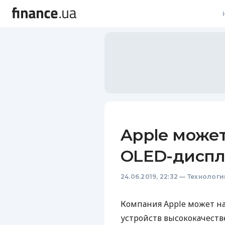
В
В
Л
А
Н
Apple может
С
OLED-диспле
П
24.06.2019, 22:32
—
Технологи
Т
Р
Компания Apple может на
устройств высококачес