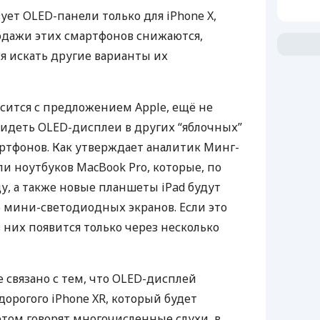
зует
OLED
-панели только для iPhone X,
родажи этих смартфонов снижаются,
я искать другие варианты их
асится с предложением Apple, ещё не
видеть
OLED
-дисплеи в других “яблочных”
ртфонов. Как утверждает аналитик Минг-
и ноутбуков MacBook Pro, которые, по
ду, а также новые планшеты iPad будут
 мини-светодиодных экранов. Если это
 них появится только через несколько
связано с тем, что
OLED
-дисплей
орогого iPhone XR, который будет
этом говорят многочисленные слухи, в