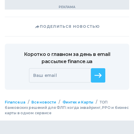
ПОДЕЛИТЬСЯ НОВОСТЬЮ
Коротко о главном за день в email
рассылке finance.ua
Ваш email
/
/
/
Finance.ua
Все новости
Финтех и Карты
ТОП
банковских решений для ФЛП: когда эквайринг, РРО и бизнес
карты в одном сервисе