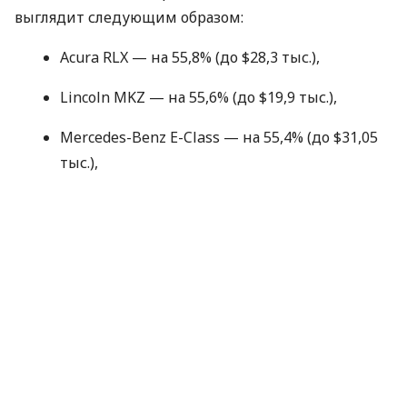
выглядит следующим образом:
Acura
RLX
— на 55,8% (до $28,3 тыс.),
Lincoln
MKZ
— на 55,6% (до $19,9 тыс.),
Mercedes-Benz E-Class — на 55,4% (до $31,05
тыс.),
Jaguar XF — на 54,8% (до $30,3 тыс.),
Cadillac
XTS
— 54,5% (до $26,3 тыс.),
Lincoln
MKZ
Hybrid — 54,5% (до $20,03 тыс.),
Kia K900 — 54,4% (до $26,5 тыс.),
BMW
5 Series — на 53,8% (до $30,2 тыс.),
Cadillac
CTS
— на 53,8% (до $26,8 тыс.),