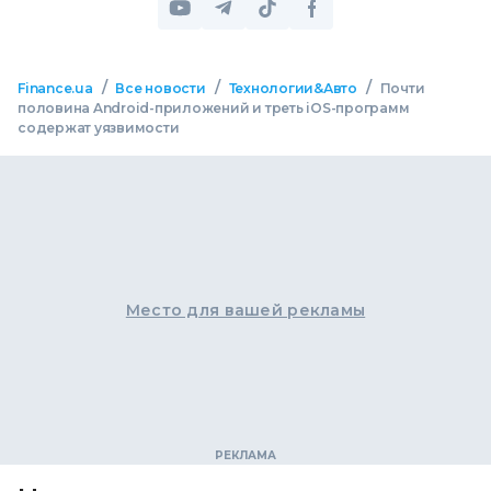
/
/
/
Finance.ua
Все новости
Технологии&Авто
Почти
половина Android-приложений и треть iOS-программ
содержат уязвимости
Место для вашей рекламы