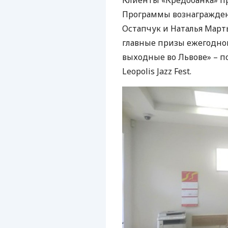
Клиенты «Кредобанка» п
Программы вознагражден
Остапчук и Наталья Март
главные призы ежегодно
выходные во Львове» – п
Leopolis Jazz Fest.