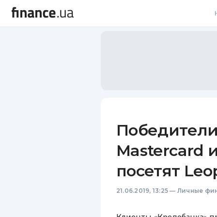
В
В
Л
А
Н
Победители
С
Mastercard 
П
посетят Leop
Т
21.06.2019, 13:25
—
Личные фи
Р