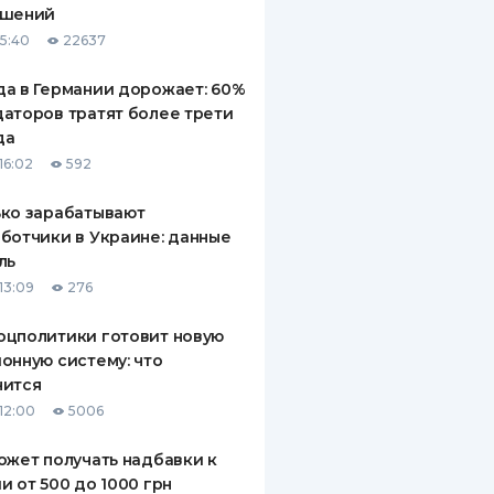
ашений
ДИТЕЛИ ПО
15:40
22637
ВАНИЮ
а в Германии дорожает: 60%
РАХОВЫЕ ПОЛИСЫ
аторов тратят более трети
да
ВЫЕ КОМПАНИИ
16:02
592
 О СТРАХОВЫХ
ИЯХ
ко зарабатывают
ботчики в Украине: данные
КА И ОПЛАТА
ль
13:09
276
ТЫ
оцполитики готовит новую
онную систему: что
нится
12:00
5006
ожет получать надбавки к
и от 500 до 1000 грн