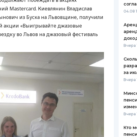
родолжают побеждать в акциях
согл
ий Mastercard. Киевлянин Владислав
ЕЖЕМЕСЯЧНЫЙ ОБЗОР
ПУТЕВО
04.08 
КЕШБЭКА
СТРАХО
ынович из Буска на Львовщине, получили
Аренд
й акции «Выигрывайте джазовые
ПУТЕВОДИТЕЛИ ПО
ВСЕ СТ
аренд
оездку во Львов на джазовый фестиваль
БАНКОВСКИМ КАРТАМ
дохо
СТРАХО
Вчера 
ОТЗЫВЫ
КОМПАН
Сколь
разра
ДОСТАВ
за ию
Вчера 
КОНТАК
Минс
пенси
изме
Вчера 
Кто м
пенси