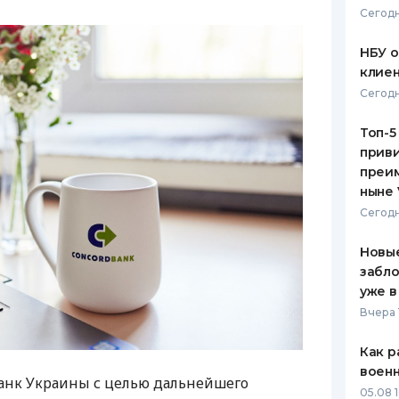
Сегодн
ЕЖЕМЕСЯЧНЫЙ ОБЗОР
ПУТЕВО
КЕШБЭКА
СТРАХО
НБУ 
клиен
ПУТЕВОДИТЕЛИ ПО
ВСЕ СТ
Сегодн
БАНКОВСКИМ КАРТАМ
СТРАХО
Топ-5
приви
ОТЗЫВЫ
КОМПАН
преим
ныне 
ДОСТАВ
Сегодн
КОНТАК
Новые
забло
уже в
Вчера 
Как р
воен
анк Украины с целью дальнейшего
05.08 1