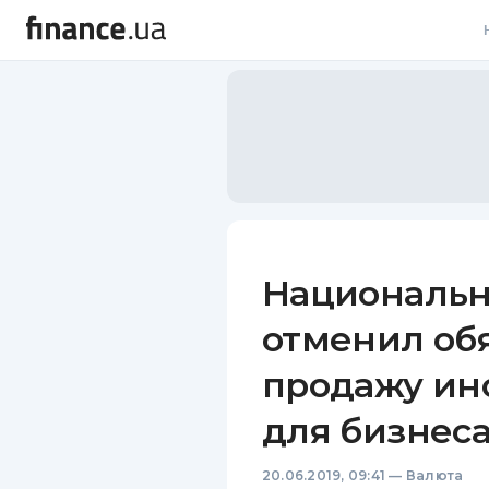
В
В
Л
А
Н
Национальн
С
отменил об
П
продажу ин
Т
для бизнес
Р
20.06.2019, 09:41
—
Валюта