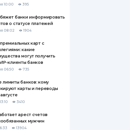
я 10:00
395
ДИТЕЛИ ПО
ВАНИЮ
обяжет банки информировать
тов о статусе платежей
РАХОВЫЕ ПОЛИСЫ
я 08:02
1904
ВЫЕ КОМПАНИИ
 премиальных карт с
легиями: какие
 О СТРАХОВЫХ
ИЯХ
ущества могут получить
VIP-клиенты банков
КА И ОПЛАТА
я 06:50
735
ТЫ
 лимиты банков: кому
кируют карты и переводы
 августе
13:10
3410
аботает арест счетов
нообязанных мужчин
6:33
13904