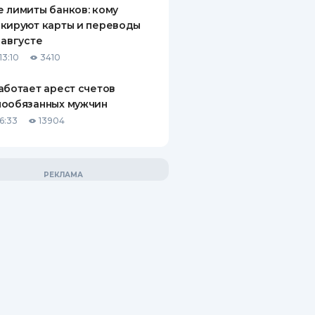
 лимиты банков: кому
кируют карты и переводы
 августе
13:10
3410
аботает арест счетов
нообязанных мужчин
6:33
13904