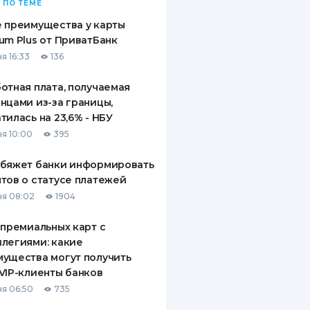
 ПО ТЕМЕ
 преимущества у карты
um Plus от ПриватБанк
я 16:33
136
отная плата, получаемая
нцами из-за границы,
тилась на 23,6% - НБУ
я 10:00
395
обяжет банки информировать
тов о статусе платежей
я 08:02
1904
 премиальных карт с
легиями: какие
ущества могут получить
VIP-клиенты банков
я 06:50
735