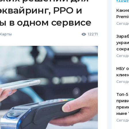
ТАКЖЕ
эквайринг, РРО и
Какие
Premi
ы в одном сервисе
Сегодн
 Карты
12271
Зараб
украи
сокра
Сегодн
НБУ 
клиен
Сегодн
Топ-5
приви
преим
ныне 
Сегодн