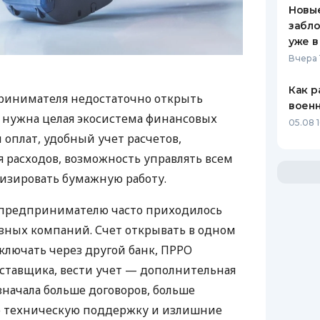
Новые
забло
уже в
Вчера 
Как р
ринимателя недостаточно открыть
воен
у нужна целая экосистема финансовых
05.08 1
 оплат, удобный учет расчетов,
 расходов, возможность управлять всем
изировать бумажную работу.
д предпринимателю часто приходилось
азных компаний. Счет открывать в одном
ключать через другой банк, ПРРО
оставщика, вести учет — дополнительная
значала больше договоров, больше
ю техническую поддержку и излишние