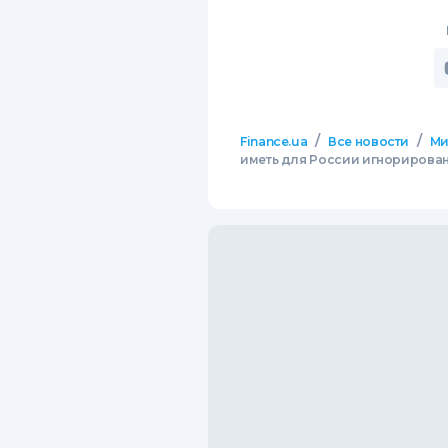
/
/
Finance.ua
Все новости
М
иметь для России игнорирова