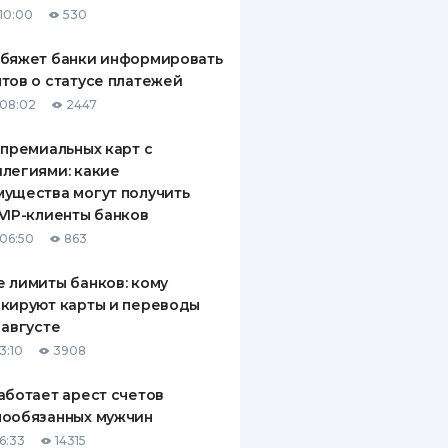
10:00
530
ДИТЕЛИ ПО
ВАНИЮ
обяжет банки информировать
тов о статусе платежей
РАХОВЫЕ ПОЛИСЫ
08:02
2447
ВЫЕ КОМПАНИИ
 премиальных карт с
легиями: какие
 О СТРАХОВЫХ
ИЯХ
ущества могут получить
VIP-клиенты банков
КА И ОПЛАТА
06:50
863
ТЫ
 лимиты банков: кому
кируют карты и переводы
 августе
3:10
3908
аботает арест счетов
нообязанных мужчин
6:33
14315