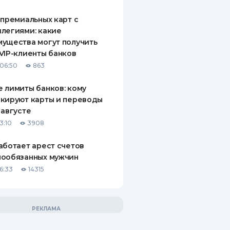
 премиальных карт с
легиями: какие
ущества могут получить
VIP-клиенты банков
06:50
863
 лимиты банков: кому
кируют карты и переводы
 августе
3:10
3908
аботает арест счетов
нообязанных мужчин
6:33
14315