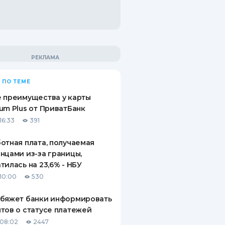
 ПО ТЕМЕ
 преимущества у карты
um Plus от ПриватБанк
16:33
391
отная плата, получаемая
нцами из-за границы,
тилась на 23,6% - НБУ
10:00
530
обяжет банки информировать
тов о статусе платежей
08:02
2447