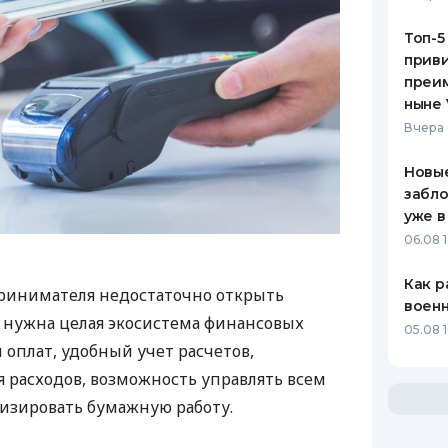
Топ-5
приви
преим
ныне 
Вчера 
Новые
забло
уже в
06.08 1
Как р
ринимателя недостаточно открыть
воен
у нужна целая экосистема финансовых
05.08 1
 оплат, удобный учет расчетов,
 расходов, возможность управлять всем
изировать бумажную работу.