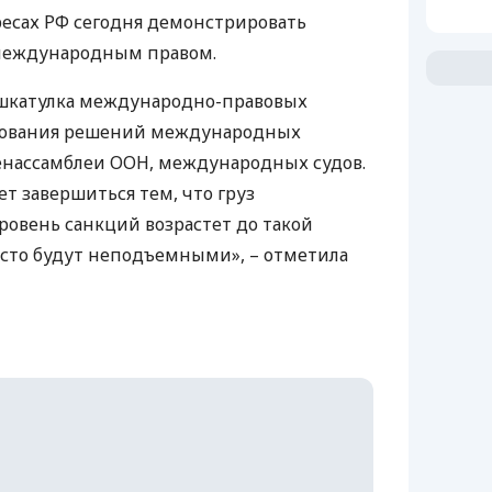
ресах РФ сегодня демонстрировать
международным правом.
 шкатулка международно-правовых
рования решений международных
енассамблеи
ООН
, международных судов.
т завершиться тем, что груз
ровень санкций возрастет до такой
осто будут неподъемными», – отметила