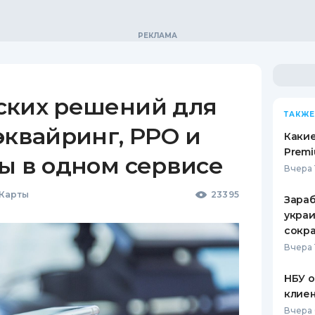
ских решений для
ТАКЖЕ
эквайринг, РРО и
Какие
Premi
ы в одном сервисе
Вчера 
 Карты
23395
Зараб
украи
сокра
Вчера 
НБУ 
клиен
Вчера 