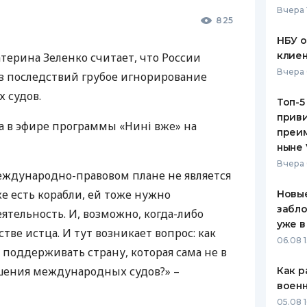
Вчера 
825
ЕЖЕМЕСЯЧНЫЙ ОБЗОР
ПУТЕВО
КЕШБЭКА
СТРАХО
НБУ 
клиен
терина Зеленко считает, что России
ПУТЕВОДИТЕЛИ ПО
ВСЕ СТ
Вчера 
ез последствий грубое игнорирование
БАНКОВСКИМ КАРТАМ
СТРАХО
 судов.
Топ-5
приви
ОТЗЫВЫ
а в эфире программы «Нині вже» на
КОМПАН
преим
ныне 
ДОСТАВ
Вчера 
международно-правовом плане не является
КОНТАК
е есть корабли, ей тоже нужно
Новые
забло
ятельность. И, возможно, когда-либо
уже в
стве истца. И тут возникает вопрос: как
06.08 1
 поддерживать страну, которая сама не в
шения международных судов?» –
Как р
воен
05.08 1