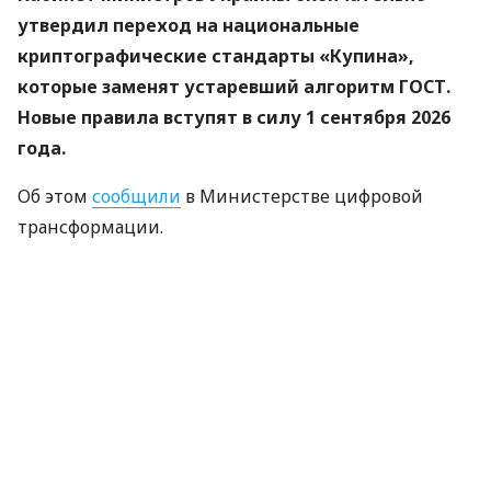
утвердил переход на национальные
криптографические стандарты «Купина»,
которые заменят устаревший алгоритм ГОСТ.
Новые правила вступят в силу 1 сентября 2026
года.
Об этом
сообщили
в Министерстве цифровой
трансформации.
«Купина» — украинский криптографический
алгоритм, который будет использоваться для
защиты квалифицированных электронных
подписей (КЭП).
Что изменится для пользователей
Старые КЭП работают дальше. Переживать