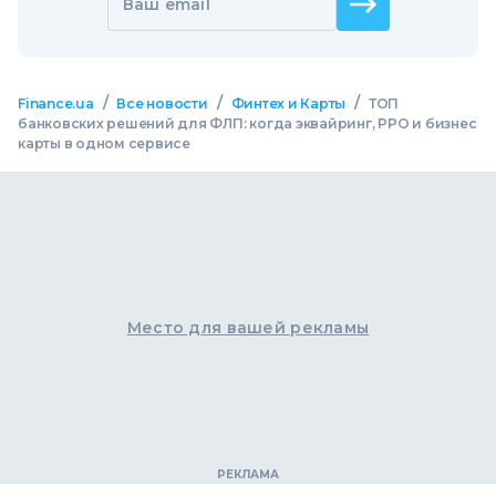
Ваш email
/
/
/
Finance.ua
Все новости
Финтех и Карты
ТОП
банковских решений для ФЛП: когда эквайринг, РРО и бизнес
карты в одном сервисе
Место для вашей рекламы