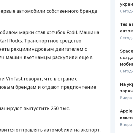
украи
первые автомобили собственного бренда
Сегодн
Tesla
автом
илем марки стал хэтчбек Fadil. Машина
Сегодн
Karl Rocks. Транспортное средство
 четырехцилиндровым двигателем с
Space
ысяч машин вьетнамцы раскупили еще в
созд
моби
Сегодн
 VinFast говорят, что в стране с
На ук
 новым брендам и отдают предпочтение
заряж
Вчера 
планируют выпустить 250 тыс.
Apple
ключ
Вчера 
овится отправлять автомобили на экспорт.