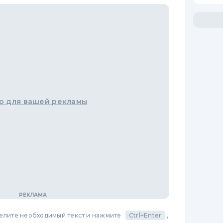
о для вашей рекламы
делите необходимый текст и нажмите
Ctrl+Enter
,