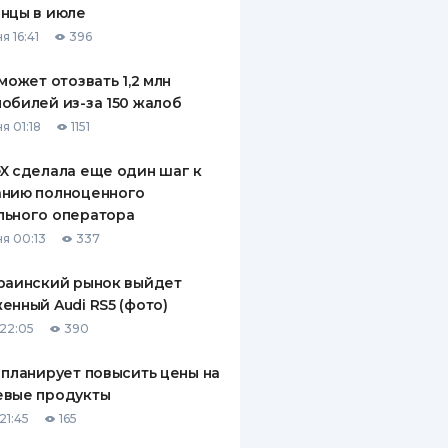
нцы в июле
ДИТЕЛИ ПО
я 16:41
396
ВАНИЮ
 может отозвать 1,2 млн
РАХОВЫЕ ПОЛИСЫ
обилей из-за 150 жалоб
я 01:18
1151
ВЫЕ КОМПАНИИ
X сделала еще один шаг к
 О СТРАХОВЫХ
ИЯХ
анию полноценного
льного оператора
КА И ОПЛАТА
я 00:13
337
ТЫ
раинский рынок выйдет
енный Audi RS5 (фото)
22:05
390
 планирует повысить цены на
евые продукты
21:45
165