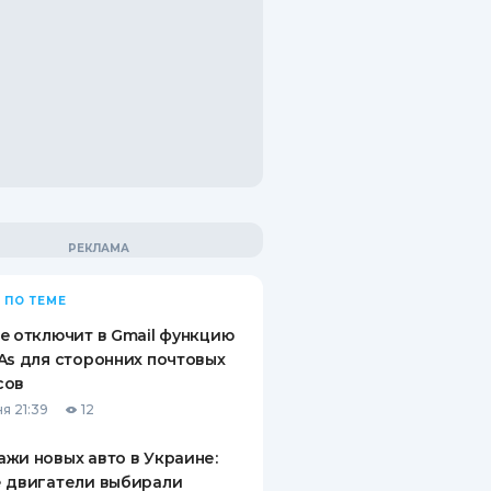
 ПО ТЕМЕ
e отключит в Gmail функцию
As для сторонних почтовых
сов
я 21:39
12
жи новых авто в Украине:
 двигатели выбирали