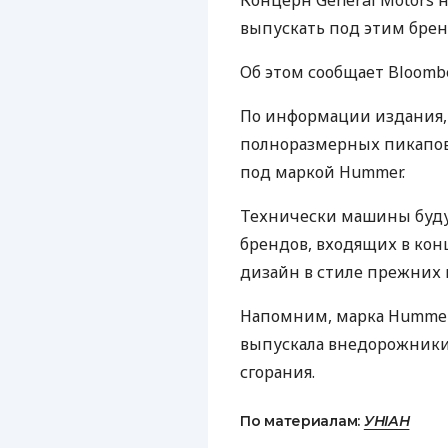
Концерн General Motors 
выпускать под этим бре
Об этом сообщает Bloombe
По информации издания,
полноразмерных пикапов
под маркой Hummer.
Технически машины буду
брендов, входящих в кон
дизайн в стиле прежних
Напомним, марка Hummer 
выпускала внедорожники
сгорания.
По материалам:
УНІАН