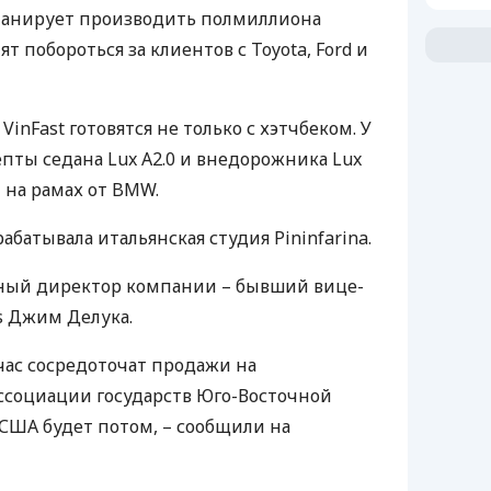
планирует производить полмиллиона
ят побороться за клиентов с Toyota, Ford и
inFast готовятся не только с хэтчбеком. У
пты седана Lux A2.0 и внедорожника Lux
 на рамах от
BMW
.
батывала итальянская студия Pininfarina.
ый директор компании – бывший вице-
s Джим Делука.
ейчас сосредоточат продажи на
ссоциации государств Юго-Восточной
США
будет потом, – сообщили на