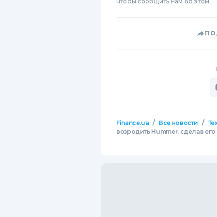
чтобы сообщить нам об этом.
ПО
/
/
Finance.ua
Все новости
Те
возродить Hummer, сделав его