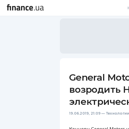
В
В
Л
А
Н
General Mot
С
возродить 
П
электричес
Т
19.06.2019, 21:09
—
Технологи
Р