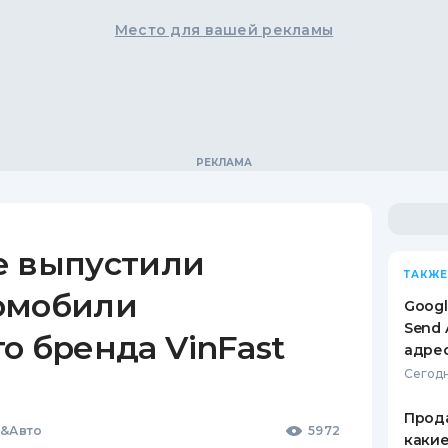
Место для вашей рекламы
е выпустили
ТАКЖЕ
омобили
Googl
Send 
о бренда VinFast
адре
Сегодн
Прода
и&Авто
5972
какие