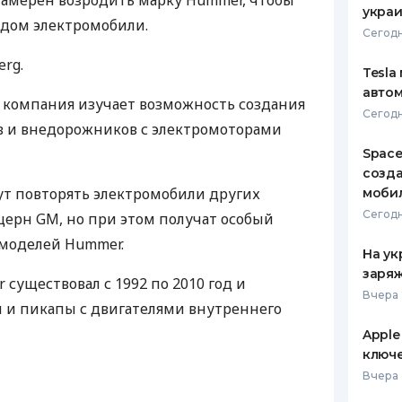
намерен возродить марку Hummer, чтобы
украи
ндом электромобили.
ЕЖЕМЕСЯЧНЫЙ ОБЗОР
ПУТЕВО
Сегодн
КЕШБЭКА
СТРАХО
rg.
Tesla
ПУТЕВОДИТЕЛИ ПО
ВСЕ СТ
автом
БАНКОВСКИМ КАРТАМ
 компания изучает возможность создания
Сегодн
СТРАХО
 и внедорожников с электромоторами
Space
ОТЗЫВЫ
КОМПАН
созд
т повторять электромобили других
моби
ДОСТАВ
Сегодн
церн GM, но при этом получат особый
 моделей Hummer.
КОНТАК
На ук
заряж
существовал с 1992 по 2010 год и
Вчера 
 и пикапы с двигателями внутреннего
Apple
ключ
Вчера 