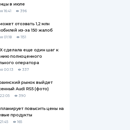
нцы в июле
я 16:41
396
 может отозвать 1,2 млн
обилей из-за 150 жалоб
я 01:18
1151
X сделала еще один шаг к
анию полноценного
льного оператора
я 00:13
337
раинский рынок выйдет
енный Audi RS5 (фото)
22:05
390
 планирует повысить цены на
евые продукты
21:45
165