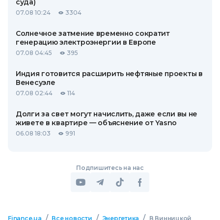
суда)
07.08 10:24
3304
Солнечное затмение временно сократит
генерацию электроэнергии в Европе
07.08 04:45
395
Индия готовится расширить нефтяные проекты в
Венесуэле
07.08 02:44
114
Долги за свет могут начислить, даже если вы не
живете в квартире — объяснение от Yasno
06.08 18:03
991
Подпишитесь на нас
/
/
/
Finance.ua
Все новости
Энергетика
В Винницкой