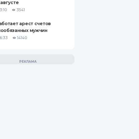
 августе
3:10
3541
аботает арест счетов
нообязанных мужчин
6:33
14140