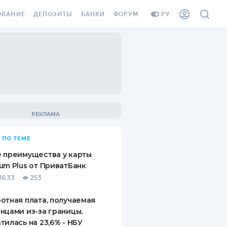
ОВАНИЕ
ДЕПОЗИТЫ
БАНКИ
ФОРУМ
РУ
ВСЕ ДЕПОЗИТЫ
ВСЕ БАНКИ
ВАНИЕ ЖИЛЬЯ ОТ
ДЕПОЗИТЫ В USD
ОТЗЫВЫ О БАНКАХ
И ШАХЕДОВ
ДЕПОЗИТЫ В EUR
МИКРОФИНАНСОВЫЕ
АХОВКА ЗАГРАНИЦУ
ОРГАНИЗАЦИИ
БОНУС К ДЕПОЗИТАМ
ОТЗЫВЫ ОБ МФО
УСЛОВИЯ АКЦИИ
Я КАРТА
 ПО ТЕМЕ
ВОПРОСЫ И ОТВЕТЫ
ОННАЯ ВИНЬЕТКА
 преимущества у карты
ДЕПОЗИТНЫЙ КАЛЬКУЛЯТОР
um Plus от ПриватБанк
Я СОТРУДНИКОВ
16:33
253
ПУТЕВОДИТЕЛИ ПО
SSISTANCE
СБЕРЕЖЕНИЯМ
отная плата, получаемая
нцами из-за границы,
ВАНИЕ ОТ
тилась на 23,6% - НБУ
ТНЫХ СЛУЧАЕВ