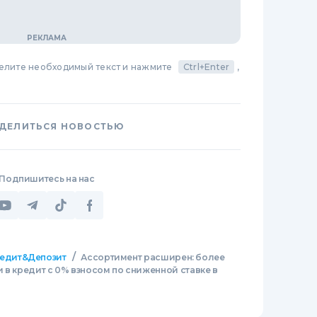
делите необходимый текст и нажмите
Ctrl+Enter
,
ДЕЛИТЬСЯ НОВОСТЬЮ
Подпишитесь на нас
/
едит&Депозит
Ассортимент расширен: более
 в кредит с 0% взносом по сниженной ставке в