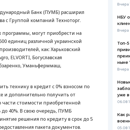
Вчера 
ЕЖЕМЕСЯЧНЫЙ ОБЗОР
ПУТЕВО
дународный Банк (
ПУМБ
) расширил
КЕШБЭКА
СТРАХО
НБУ 
а с Группой компаний Техноторг.
клиен
ПУТЕВОДИТЕЛИ ПО
ВСЕ СТ
Вчера 
х программы, могут приобрести на
БАНКОВСКИМ КАРТАМ
СТРАХО
 600 единиц различной украинской
Топ-5
производителей, как: Харьковский
приви
ОТЗЫВЫ
КОМПАН
преим
Agro,
ELVORTI
, Богуславская
ныне 
обзаренко, Уманьферммаш,
ДОСТАВ
Вчера 
КОНТАК
Новые
ить технику в кредит с 0% взносом по
забло
е и дополнительно получить от
уже в
ю части стоимости приобретенной
06.08 1
 до 40%. В свою очередь,
ПУМБ
Как р
инятие решения по кредиту в срок до 5
воен
редоставления пакета документов.
05.08 1