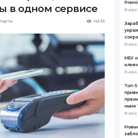
Premi
ы в одном сервисе
Вчера 
 Карты
14635
Зараб
украи
сокра
Вчера 
НБУ 
клиен
Вчера 
Топ-5
приви
преим
ныне 
Вчера 
Новые
забло