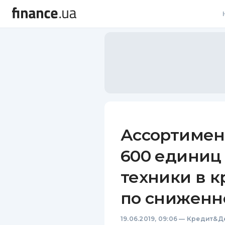
В
В
Л
А
Н
Ассортимен
С
600 единиц
П
техники в к
Т
по сниженн
Р
19.06.2019, 09:06
—
Кредит&Д