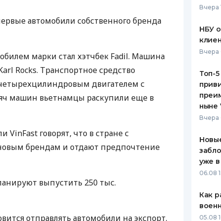
Вчера 
ЕЖЕМЕСЯЧНЫЙ ОБЗОР
ПУТЕВО
первые автомобили собственного бренда
КЕШБЭКА
СТРАХО
НБУ 
клиен
ПУТЕВОДИТЕЛИ ПО
ВСЕ СТ
Вчера 
илем марки стал хэтчбек Fadil. Машина
БАНКОВСКИМ КАРТАМ
СТРАХО
Karl Rocks. Транспортное средство
Топ-5
 четырехцилиндровым двигателем с
приви
ОТЗЫВЫ
КОМПАН
преим
ысяч машин вьетнамцы раскупили еще в
ныне 
ДОСТАВ
Вчера 
 VinFast говорят, что в стране с
КОНТАК
Новые
 новым брендам и отдают предпочтение
забло
уже в
06.08 1
планируют выпустить 250 тыс.
Как р
воен
овится отправлять автомобили на экспорт.
05.08 1