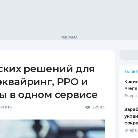
ских решений для
ТАКЖЕ
эквайринг, РРО и
Какие
Premi
ы в одном сервисе
Вчера 
 Карты
22583
Зараб
украи
сокра
Вчера 