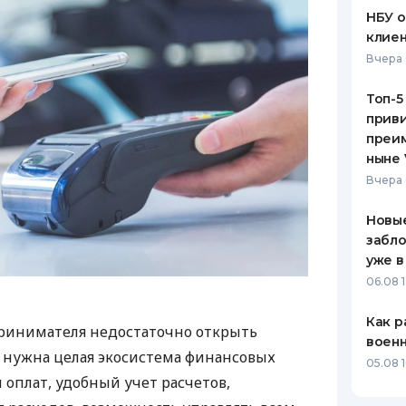
НБУ 
клиен
Вчера 
Топ-5
приви
преим
ныне 
Вчера 
Новые
забло
уже в
06.08 1
Как р
ринимателя недостаточно открыть
воен
у нужна целая экосистема финансовых
05.08 1
 оплат, удобный учет расчетов,