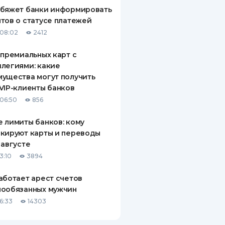
обяжет банки информировать
тов о статусе платежей
08:02
2412
 премиальных карт с
легиями: какие
ущества могут получить
VIP-клиенты банков
06:50
856
 лимиты банков: кому
кируют карты и переводы
 августе
3:10
3894
аботает арест счетов
нообязанных мужчин
6:33
14303