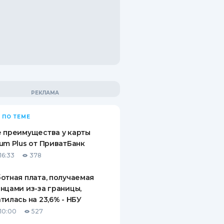
 ПО ТЕМЕ
 преимущества у карты
um Plus от ПриватБанк
16:33
378
отная плата, получаемая
нцами из-за границы,
тилась на 23,6% - НБУ
10:00
527