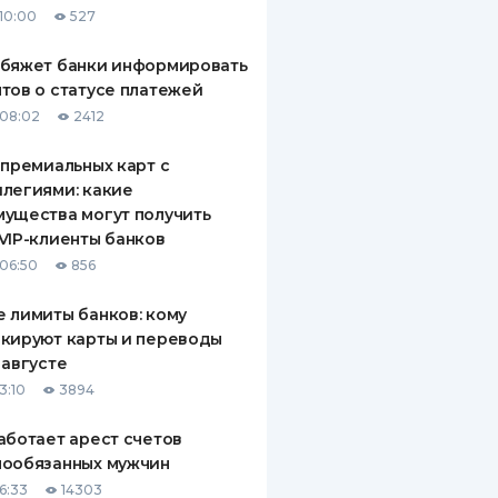
10:00
527
ДИТЕЛИ ПО
ВАНИЮ
обяжет банки информировать
тов о статусе платежей
РАХОВЫЕ ПОЛИСЫ
08:02
2412
ВЫЕ КОМПАНИИ
 премиальных карт с
легиями: какие
 О СТРАХОВЫХ
ИЯХ
ущества могут получить
VIP-клиенты банков
КА И ОПЛАТА
06:50
856
ТЫ
 лимиты банков: кому
кируют карты и переводы
 августе
3:10
3894
аботает арест счетов
нообязанных мужчин
6:33
14303