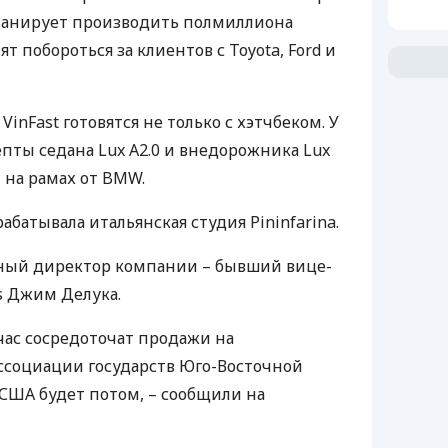
планирует производить полмиллиона
ят побороться за клиентов с Toyota, Ford и
inFast готовятся не только с хэтчбеком. У
пты седана Lux A2.0 и внедорожника Lux
 на рамах от
BMW
.
батывала итальянская студия Pininfarina.
ый директор компании – бывший вице-
s Джим Делука.
ейчас сосредоточат продажи на
ссоциации государств Юго-Восточной
США
будет потом, – сообщили на