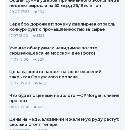
Общая сумма ущерба, причиненного экологии за
неделю, выросла на 50 млрд 35,19 млн грн
29.07 17:33
104
Серебро дорожает: почему ювелирная отрасль
конкурирует с промышленностью за сырье
17.07 15:20
1358
Ученые обнаружили невидимое золото,
скрывающееся на морском дне (фото)
14.07 15:00
327
Цена на золото падает на фоне опасений
закрытия Ормузского пролива
13.07 07:40
1468
Что будет с ценами на золото — JPMorgan снизил
прогноз
06.07 15:36
609
Цены на медь, алюминий и железную руду растут:
сколько стоят теперь