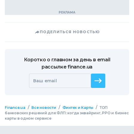
ПОДЕЛИТЬСЯ НОВОСТЬЮ
Коротко о главном за день в email
рассылке finance.ua
Ваш email
/
/
/
Finance.ua
Все новости
Финтех и Карты
ТОП
банковских решений для ФЛП: когда эквайринг, РРО и бизнес
карты в одном сервисе