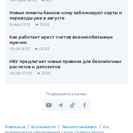
Сегодня 06:50
425
Новые лимиты банков: кому заблокируют карты и
переводы уже в августе
Вчера 13:10
3092
Как работает арест счетов военнообязанных
мужчин
05.08 16:33
13047
НБУ предлагает новые правила для безналичных
расчетов и депозитов
05.08 07:00
3326
Подпишитесь на нас
/
/
/
Finance.ua
Все новости
Технологии&Авто
Kia
презентовала обновленный седан Cadenza (фото)