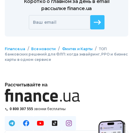
Коротко о главном за день в email
рассылке finance.ua
Ваш email
/
/
/
Finance.ua
Все новости
Финтех и Карты
ТОП
банковских решений для ФЛП: когда эквайринг, РРО и бизнес
карты в одном сервисе
Рассчитывайте на
0 800 307 555
звонки бесплатны