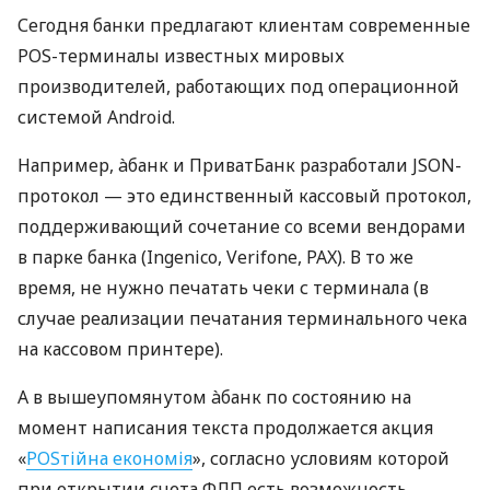
Сегодня банки предлагают клиентам современные
POS-терминалы известных мировых
производителей, работающих под операционной
системой Android.
Например, àбанк и ПриватБанк разработали JSON-
протокол — это единственный кассовый протокол,
поддерживающий сочетание со всеми вендорами
в парке банка (Ingenico, Verifone, PAX). В то же
время, не нужно печатать чеки с терминала (в
случае реализации печатания терминального чека
на кассовом принтере).
А в вышеупомянутом àбанк по состоянию на
момент написания текста продолжается акция
«
POSтійна економія
», согласно условиям которой
при открытии счета ФЛП есть возможность