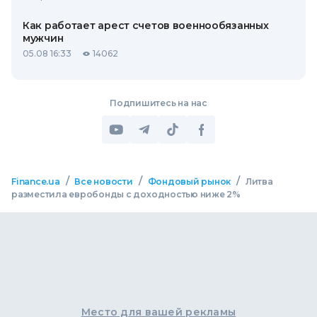
Как работает арест счетов военнообязанных
мужчин
05.08 16:33
14062
Подпишитесь на нас
/
/
/
Finance.ua
Все новости
Фондовый рынок
Литва
разместила евробонды с доходностью ниже 2%
Место для вашей рекламы