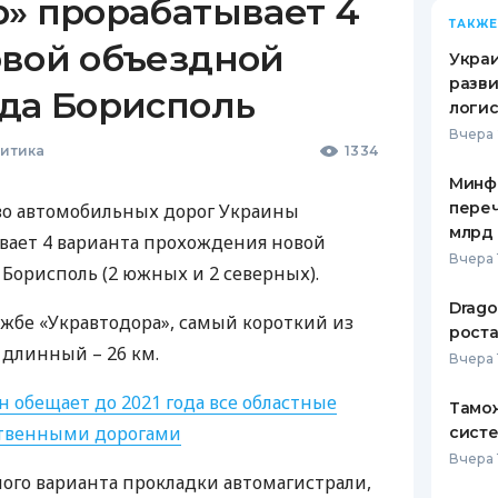
р» прорабатывает 4
ТАКЖЕ
овой объездной
Украи
разви
ода Борисполь
логис
Вчера 
литика
1334
Минф
переч
во автомобильных дорог Украины
млрд 
ывает 4 варианта прохождения новой
Вчера 
 Борисполь (2 южных и 2 северных).
Drago
ужбе «Укравтодора», самый короткий из
роста
 длинный – 26 км.
Вчера 
н обещает до 2021 года все областные
Тамож
ственными дорогами
систе
Вчера 
ого варианта прокладки автомагистрали,