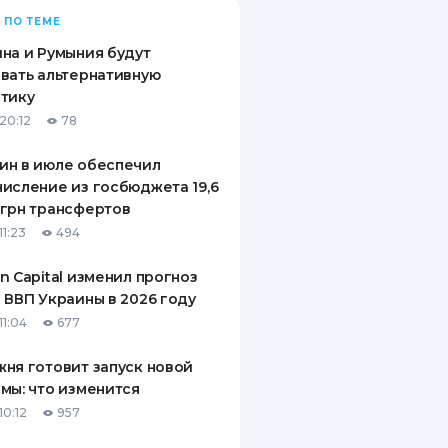
 ПО ТЕМЕ
на и Румыния будут
вать альтернативную
тику
20:12
78
ин в июле обеспечил
исление из госбюджета 19,6
грн трансфертов
11:23
494
n Capital изменил прогноз
 ВВП Украины в 2026 году
11:04
677
ня готовит запуск новой
мы: что изменится
10:12
957