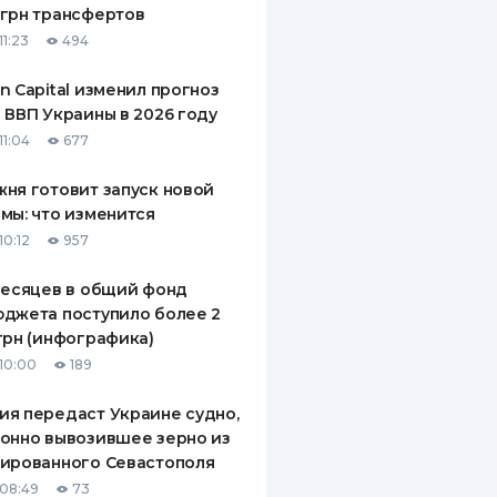
грн трансфертов
ДИТЕЛИ ПО
11:23
494
ВАНИЮ
n Capital изменил прогноз
РАХОВЫЕ ПОЛИСЫ
 ВВП Украины в 2026 году
11:04
677
ВЫЕ КОМПАНИИ
ня готовит запуск новой
 О СТРАХОВЫХ
ИЯХ
мы: что изменится
10:12
957
КА И ОПЛАТА
месяцев в общий фонд
ТЫ
джета поступило более 2
грн (инфографика)
10:00
189
я передаст Украине судно,
онно вывозившее зерно из
ированного Севастополя
08:49
73