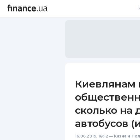
В
В
Л
А
Н
Киевлянам 
С
общественн
П
сколько на 
Т
автобусов (
Р
16.06.2019, 18:12
—
Казна и По