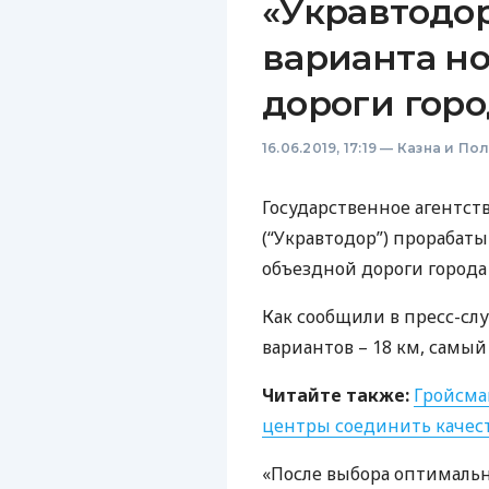
«Укравтодо
варианта н
дороги гор
16.06.2019, 17:19
—
Казна и По
Государственное агентст
(“Укравтодор”) прорабат
объездной дороги города
Как сообщили в пресс-сл
вариантов – 18 км, самый
Читайте также:
Гройсма
центры соединить каче
«После выбора оптимальн