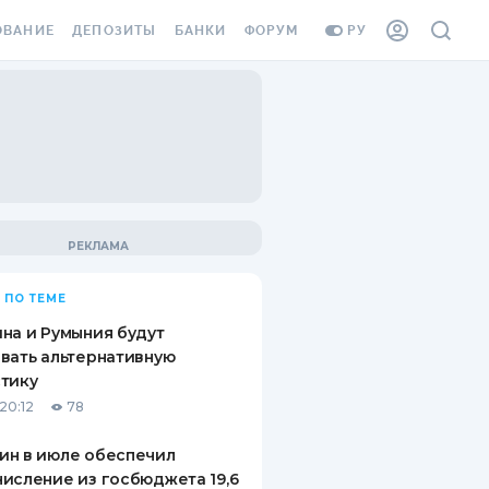
ОВАНИЕ
ДЕПОЗИТЫ
БАНКИ
ФОРУМ
РУ
ВСЕ ДЕПОЗИТЫ
ВСЕ БАНКИ
ВАНИЕ ЖИЛЬЯ ОТ
ДЕПОЗИТЫ В USD
ОТЗЫВЫ О БАНКАХ
И ШАХЕДОВ
ДЕПОЗИТЫ В EUR
МИКРОФИНАНСОВЫЕ
АХОВКА ЗАГРАНИЦУ
ОРГАНИЗАЦИИ
БОНУС К ДЕПОЗИТАМ
ОТЗЫВЫ ОБ МФО
УСЛОВИЯ АКЦИИ
Я КАРТА
 ПО ТЕМЕ
ВОПРОСЫ И ОТВЕТЫ
ОННАЯ ВИНЬЕТКА
на и Румыния будут
ДЕПОЗИТНЫЙ КАЛЬКУЛЯТОР
вать альтернативную
Я СОТРУДНИКОВ
тику
ПУТЕВОДИТЕЛИ ПО
20:12
78
SSISTANCE
СБЕРЕЖЕНИЯМ
ин в июле обеспечил
ВАНИЕ ОТ
исление из госбюджета 19,6
ТНЫХ СЛУЧАЕВ