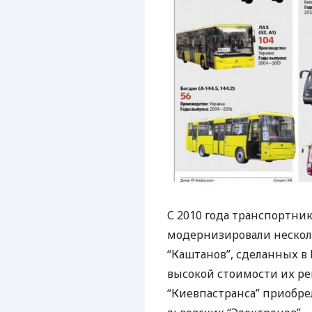
С 2010 года транспортни
модернизировали несколь
“Каштанов”, сделанных в К
высокой стоимости их реш
“Киевпастранса” приобрел