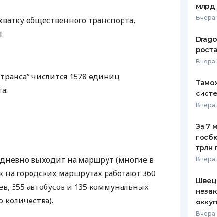
млрд 
ЕЖЕМЕСЯЧНЫЙ ОБЗОР
ПУТЕВО
Вчера 
хватку общественного транспорта,
КЕШБЭКА
СТРАХО
.
Drago
ПУТЕВОДИТЕЛИ ПО
ВСЕ СТ
роста
БАНКОВСКИМ КАРТАМ
Вчера 
СТРАХО
странса” числится 1578 единиц
Тамож
ОТЗЫВЫ
а:
КОМПАН
систе
Вчера 
ДОСТАВ
За 7 
КОНТАК
госбю
трлн 
едневно выходит на маршрут (многие в
Вчера 
ик на городских маршрутах работают 360
Швеци
ев, 355 автобусов и 135 коммунальных
незак
 количества).
оккуп
Вчера 