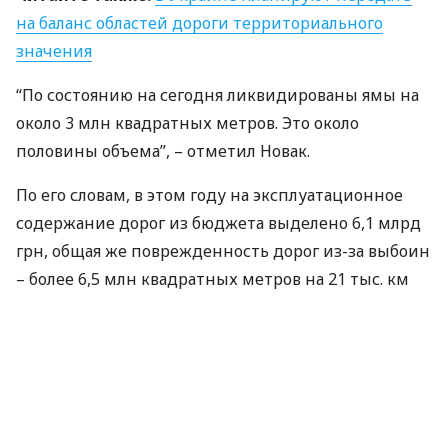
на баланс областей дороги территориального
значения
“По состоянию на сегодня ликвидированы ямы на
около 3 млн квадратных метров. Это около
половины объема”, – отметил Новак.
По его словам, в этом году на эксплуатационное
содержание дорог из бюджета выделено 6,1 млрд
грн, общая же поврежденность дорог из-за выбоин
– более 6,5 млн квадратных метров на 21 тыс. км
дорог.
При этом он добавил, что правительство
дополнительно выделило еще 300 млн грн на
аварийный ремонт дорог. В частности эти
средства пойдут на ремонт трасс М-05 и части