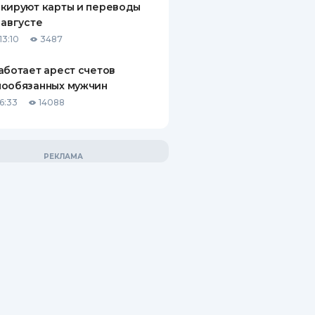
кируют карты и переводы
 августе
13:10
3487
аботает арест счетов
нообязанных мужчин
6:33
14088