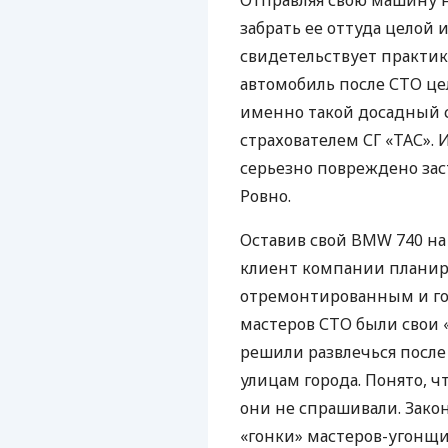
Отправляя свою машину 
забрать ее оттуда целой 
свидетельствует практика
автомобиль после
СТО
це
именно такой досадный 
страхователем СГ «ТАС».
серьезно повреждено зас
Ровно.
Оставив свой
BMW
740 на
клиент компании планиров
отремонтированным и го
мастеров
СТО
были свои 
решили развлечься после 
улицам города. Понято, ч
они не спрашивали. Зако
«гонки» мастеров-угонщ