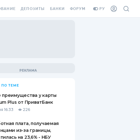
ОВАНИЕ
ДЕПОЗИТЫ
БАНКИ
ФОРУМ
РУ
ВСЕ ДЕПОЗИТЫ
ВСЕ БАНКИ
ВАНИЕ ЖИЛЬЯ ОТ
ДЕПОЗИТЫ В USD
ОТЗЫВЫ О БАНКАХ
И ШАХЕДОВ
ДЕПОЗИТЫ В EUR
МИКРОФИНАНСОВЫЕ
АХОВКА ЗАГРАНИЦУ
ОРГАНИЗАЦИИ
БОНУС К ДЕПОЗИТАМ
ОТЗЫВЫ ОБ МФО
УСЛОВИЯ АКЦИИ
Я КАРТА
 ПО ТЕМЕ
ВОПРОСЫ И ОТВЕТЫ
ОННАЯ ВИНЬЕТКА
 преимущества у карты
ДЕПОЗИТНЫЙ КАЛЬКУЛЯТОР
um Plus от ПриватБанк
Я СОТРУДНИКОВ
я 16:33
226
ПУТЕВОДИТЕЛИ ПО
SSISTANCE
СБЕРЕЖЕНИЯМ
отная плата, получаемая
нцами из-за границы,
ВАНИЕ ОТ
тилась на 23,6% - НБУ
ТНЫХ СЛУЧАЕВ