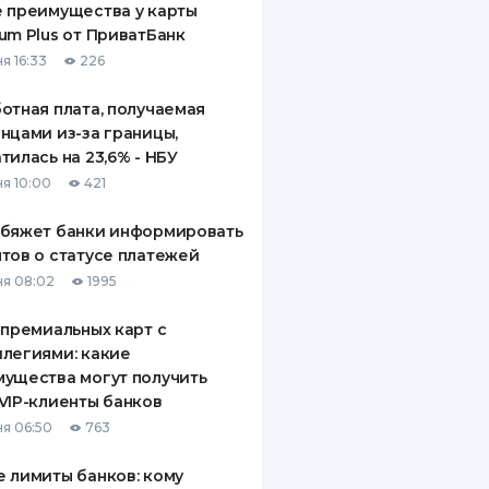
 преимущества у карты
um Plus от ПриватБанк
я 16:33
226
отная плата, получаемая
нцами из-за границы,
тилась на 23,6% - НБУ
я 10:00
421
обяжет банки информировать
тов о статусе платежей
я 08:02
1995
 премиальных карт с
легиями: какие
ущества могут получить
VIP-клиенты банков
я 06:50
763
 лимиты банков: кому