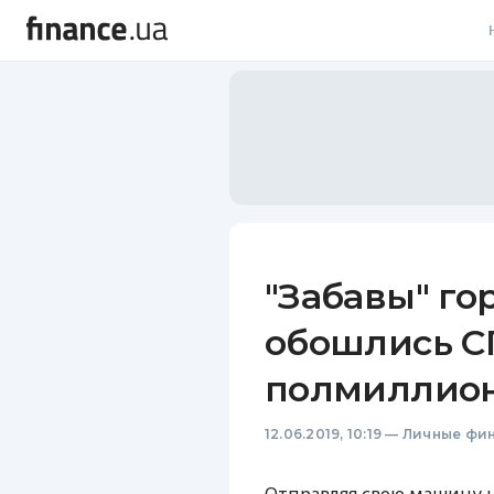
В
В
Л
А
Н
"Забавы" го
С
обошлись СГ
П
полмиллион
Т
12.06.2019, 10:19
—
Личные фи
Р