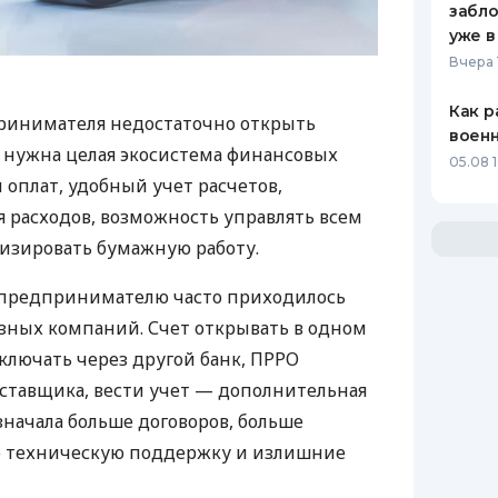
забло
уже в
Вчера 
Как р
ринимателя недостаточно открыть
воен
у нужна целая экосистема финансовых
05.08 1
 оплат, удобный учет расчетов,
 расходов, возможность управлять всем
изировать бумажную работу.
д предпринимателю часто приходилось
азных компаний. Счет открывать в одном
ключать через другой банк, ПРРО
оставщика, вести учет — дополнительная
значала больше договоров, больше
ю техническую поддержку и излишние