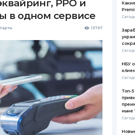
эквайринг, РРО и
Какие
Premi
ы в одном сервисе
Сегодн
 Карты
13767
Зараб
украи
сокра
Сегодн
НБУ 
клиен
Сегодн
Топ-5
приви
преим
ныне 
Сегодн
Новые