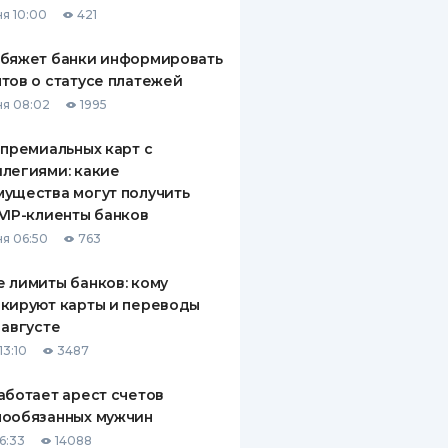
я 10:00
421
ДИТЕЛИ ПО
ВАНИЮ
обяжет банки информировать
тов о статусе платежей
РАХОВЫЕ ПОЛИСЫ
я 08:02
1995
ВЫЕ КОМПАНИИ
 премиальных карт с
легиями: какие
 О СТРАХОВЫХ
ИЯХ
ущества могут получить
VIP-клиенты банков
КА И ОПЛАТА
я 06:50
763
ТЫ
 лимиты банков: кому
кируют карты и переводы
 августе
13:10
3487
аботает арест счетов
нообязанных мужчин
6:33
14088