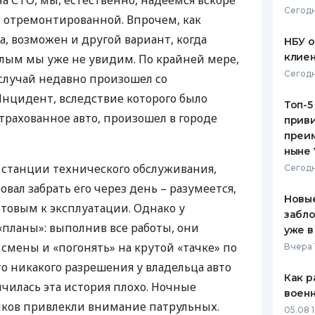
на
СТО
, мы, естественно, надеемся вскоре
Сегодн
и отремонтированной. Впрочем, как
ЕЖЕМЕСЯЧНЫЙ ОБЗОР
ПУТЕВО
КЕШБЭКА
СТРАХО
, возможен и другой вариант, когда
НБУ 
клиен
лым мы уже не увидим. По крайней мере,
ПУТЕВОДИТЕЛИ ПО
ВСЕ СТ
Сегодн
случай недавно произошел со
БАНКОВСКИМ КАРТАМ
СТРАХО
 Инцидент, вследствие которого было
Топ-5
трахованное авто, произошел в городе
приви
ОТЗЫВЫ
КОМПАН
преим
ныне 
ДОСТАВ
 станции технического обслуживания,
Сегодн
ал забрать его через день – разумеется,
КОНТАК
Новые
товым к эксплуатации. Однако у
забло
«планы»: выполнив все работы, они
уже в
смены и «погонять» на крутой «тачке» по
Вчера 
то никакого разрешения у владельца авто
Как р
нчилась эта история плохо. Ночные
воен
иков привлекли внимание патрульных.
05.08 1