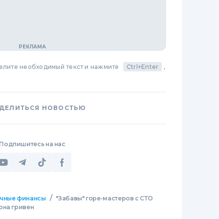
делите необходимый текст и нажмите
Ctrl+Enter
,
ДЕЛИТЬСЯ НОВОСТЬЮ
Подпишитесь на нас
/
чные финансы
"Забавы" горе-мастеров с СТО
она гривен