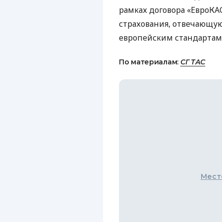
рамках договора «ЕвроК
страхования, отвечающу
европейским стандартам 
По материалам:
СГ ТАС
Мест