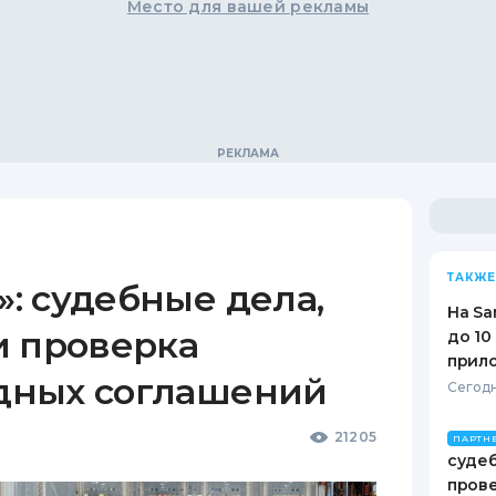
Место для вашей рекламы
ТАКЖЕ
: судебные дела,
На Sa
и проверка
до 10
прил
дных соглашений
Сегодн
21205
ПАРТН
судеб
пров