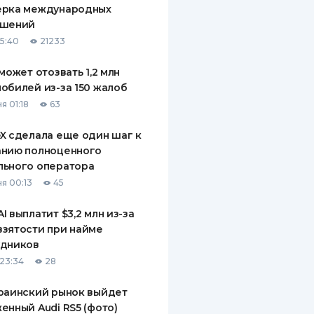
ерка международных
ДИТЕЛИ ПО
ашений
ВАНИЮ
15:40
21233
РАХОВЫЕ ПОЛИСЫ
 может отозвать 1,2 млн
обилей из-за 150 жалоб
ВЫЕ КОМПАНИИ
я 01:18
63
 О СТРАХОВЫХ
ИЯХ
X сделала еще один шаг к
анию полноценного
КА И ОПЛАТА
льного оператора
я 00:13
45
ТЫ
I выплатит $3,2 млн из-за
зятости при найме
удников
23:34
28
раинский рынок выйдет
енный Audi RS5 (фото)