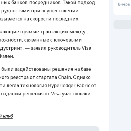
пных банков-посредников. Такой подход
Вчера 
трудностями при осуществлении
азывается на скорости последних.
егчающие прямые транзакции между
ложности, связанные с ключевыми
устрии», — заявил руководитель Visa
Фален.
t были задействованы решения на базе
го реестра от стартапа Chain. Однако
и легла технология Hyperledger Fabric от
в создании решения от Visa участвовали
.
й клуб