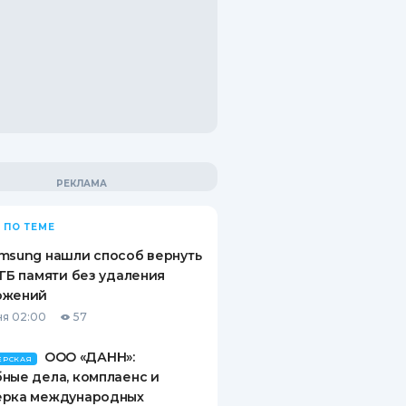
 ПО ТЕМЕ
msung нашли способ вернуть
 ГБ памяти без удаления
ожений
я 02:00
57
ООО «ДАНН»:
ЕРСКАЯ
ные дела, комплаенс и
ерка международных