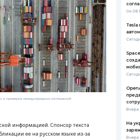
согл
04.08 
Tesla
автом
Сегодн
Space
созд
моби
Сегодн
OpenA
предв
нс и проверка международных соглашений
сотр
Вчера 
На ук
ской информацией. Спонсор текста
заряж
бликации ее на русском языке из-за
Вчера 