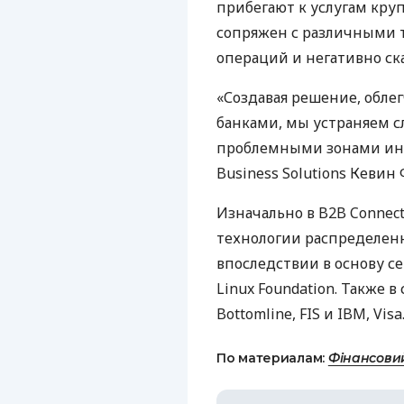
прибегают к услугам кру
сопряжен с различными 
операций и негативно ск
«Создавая решение, обл
банками, мы устраняем с
проблемными зонами инд
Business Solutions Кевин 
Изначально в B2B Connec
технологии распределенно
впоследствии в основу сет
Linux Foundation. Также 
Bottomline,
FIS
и
IBM
, Visa
По материалам:
Фінансови