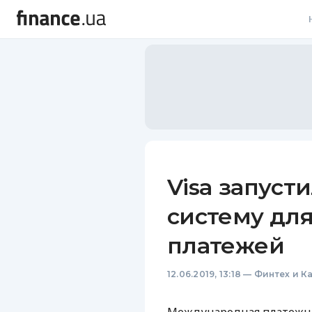
В
В
Л
А
Н
Visa запуст
С
систему дл
П
платежей
Т
12.06.2019, 13:18
—
Финтех и К
Р