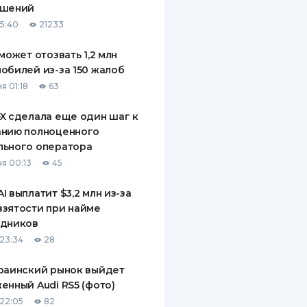
ашений
15:40
21233
 может отозвать 1,2 млн
обилей из-за 150 жалоб
я 01:18
63
X сделала еще один шаг к
анию полноценного
льного оператора
я 00:13
45
I выплатит $3,2 млн из-за
зятости при найме
удников
23:34
28
раинский рынок выйдет
енный Audi RS5 (фото)
22:05
82