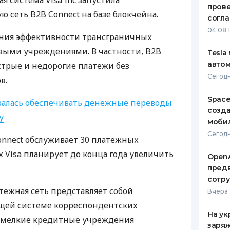
 система Visa Inc запустила
пров
 сеть B2B Connect на базе блокчейна.
ЕЖЕМЕСЯЧНЫЙ ОБЗОР
ПУТЕВО
согл
КЕШБЭКА
СТРАХО
04.08 
ения эффективности трансграничных
ПУТЕВОДИТЕЛИ ПО
ВСЕ СТ
выми учреждениями. В частности, B2B
Tesla
БАНКОВСКИМ КАРТАМ
автом
стрые и недорогие платежи без
СТРАХО
Сегодн
в.
ОТЗЫВЫ
КОМПАН
Space
бралась обеспечивать денежные переводы
созд
у
ДОСТАВ
моби
Сегодн
onnect обслуживает 30 платежных
КОНТАК
 Visa планирует до конца года увеличить
OpenA
предв
сотр
тежная сеть представляет собой
Вчера 
щей системе корреспондентских
На ук
 мелкие кредитные учреждения
заряж