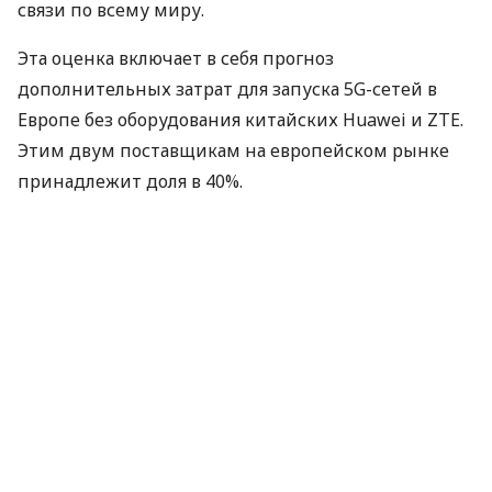
связи по всему миру.
Эта оценка включает в себя прогноз
дополнительных затрат для запуска 5G-сетей в
Европе без оборудования китайских Huawei и
ZTE
.
Этим двум поставщикам на европейском рынке
принадлежит доля в 40%.
Конкуренты не смогут справиться с европейским
объемом заказов, обеспечив переход от 3G/4G-
инфраструктуры к «пятому поколению», отмечает
AFP
. Шведский Ericsson, финская Nokia и
южнокорейская Samsung уже связаны
подписанными контрактами в Северной Америке
и Азии.
По материалам:
УБР