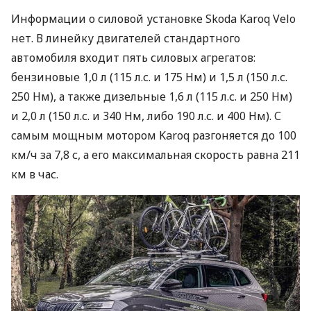
Информации о силовой установке Skoda Karoq Velo
нет. В линейку двигателей стандартного
автомобиля входит пять силовых агрегатов:
бензиновые 1,0 л (115 л.с. и 175 Нм) и 1,5 л (150 л.с.
250 Нм), а также дизельные 1,6 л (115 л.с. и 250 Нм)
и 2,0 л (150 л.с. и 340 Нм, либо 190 л.с. и 400 Нм). С
самым мощным мотором Karoq разгоняется до 100
км/ч за 7,8 с, а его максимальная скорость равна 211
км в час.