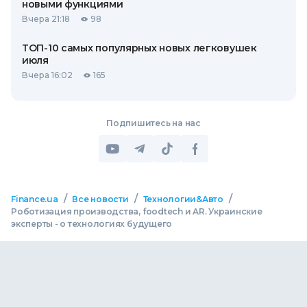
новыми функциями
Вчера 21:18
98
ТОП-10 самых популярных новых легковушек
июля
Вчера 16:02
165
Подпишитесь на нас
/
/
/
Finance.ua
Все новости
Технологии&Авто
Роботизация производства, foodtech и AR. Украинские
эксперты - о технологиях будущего