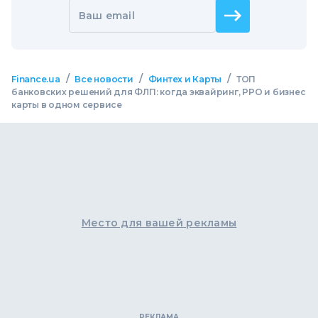
Ваш email
/
/
/
Finance.ua
Все новости
Финтех и Карты
ТОП
банковских решений для ФЛП: когда эквайринг, РРО и бизнес
карты в одном сервисе
Место для вашей рекламы