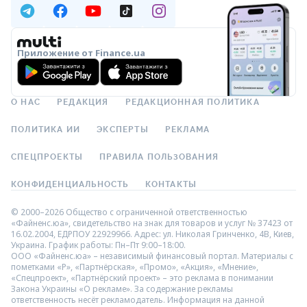
Приложение от Finance.ua
О НАС
РЕДАКЦИЯ
РЕДАКЦИОННАЯ ПОЛИТИКА
ПОЛИТИКА ИИ
ЭКСПЕРТЫ
РЕКЛАМА
СПЕЦПРОЕКТЫ
ПРАВИЛА ПОЛЬЗОВАНИЯ
КОНФИДЕНЦИАЛЬНОСТЬ
КОНТАКТЫ
© 2000–2026 Общество с ограниченной ответственностью
«Файненс.юа», свидетельство на знак для товаров и услуг № 37423 от
16.02.2004, ЕДРПОУ 22929966. Адрес: ул. Николая Гринченко, 4В, Киев,
Украина. График работы: Пн–Пт 9:00–18:00.
ООО «Файненс.юа» – независимый финансовый портал. Материалы с
пометками «Р», «Партнёрская», «Промо», «Акция», «Мнение»,
«Спецпроект», «Партнёрский проект» – это реклама в понимании
Закона Украины «О рекламе». За содержание рекламы
ответственность несёт рекламодатель. Информация на данной